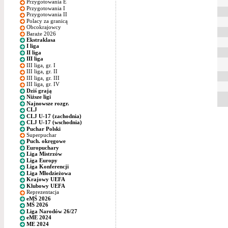
Przygotowania E
Przygotowania I
Przygotowania II
Polacy za granicą
Obcokrajowcy
Baraże 2026
Ekstraklasa
I liga
II liga
III liga
III liga, gr. I
III liga, gr. II
III liga, gr. III
III liga, gr. IV
Dziś grają
Niższe ligi
Najnowsze rozgr.
CLJ
CLJ U-17 (zachodnia)
CLJ U-17 (wschodnia)
Puchar Polski
Superpuchar
Puch. okręgowe
Europuchary
Liga Mistrzów
Liga Europy
Liga Konferencji
Liga Młodzieżowa
Krajowy UEFA
Klubowy UEFA
Reprezentacja
eMŚ 2026
MŚ 2026
Liga Narodów 26/27
eME 2024
ME 2024