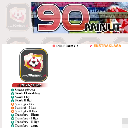
Strona główna
Skarb Ekstraklasy
Skarb I ligi
Skarb II ligi
Sparingi - Ekstr.
Sparingi - I liga
Sparingi - II liga
Transfery - Ekstr.
Transfery - I liga
Transfery - II liga
Transfery - zagr.