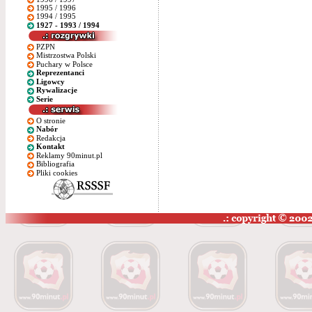
1995 / 1996
1994 / 1995
1927 - 1993 / 1994
PZPN
Mistrzostwa Polski
Puchary w Polsce
Reprezentanci
Ligowcy
Rywalizacje
Serie
O stronie
Nabór
Redakcja
Kontakt
Reklamy 90minut.pl
Bibliografia
Pliki cookies