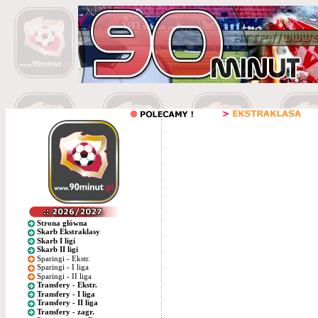
Strona główna
Skarb Ekstraklasy
Skarb I ligi
Skarb II ligi
Sparingi - Ekstr.
Sparingi - I liga
Sparingi - II liga
Transfery - Ekstr.
Transfery - I liga
Transfery - II liga
Transfery - zagr.