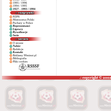
1995 / 1996
1994 / 1995
1927 - 1993 / 1994
PZPN
Mistrzostwa Polski
Puchary w Polsce
Reprezentanci
Ligowcy
Rywalizacje
Serie
O stronie
Nabór
Redakcja
Kontakt
Reklamy 90minut.pl
Bibliografia
Pliki cookies