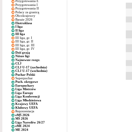
Przygotowania E
Przygotowania I
Przygotowania II
Polacy za granicą
Obcokrajowcy
Baraże 2026
Ekstraklasa
I liga
II liga
III liga
III liga, gr. I
III liga, gr. II
III liga, gr. III
III liga, gr. IV
Dziś grają
Niższe ligi
Najnowsze rozgr.
CLJ
CLJ U-17 (zachodnia)
CLJ U-17 (wschodnia)
Puchar Polski
Superpuchar
Puch. okręgowe
Europuchary
Liga Mistrzów
Liga Europy
Liga Konferencji
Liga Młodzieżowa
Krajowy UEFA
Klubowy UEFA
Reprezentacja
eMŚ 2026
MŚ 2026
Liga Narodów 26/27
eME 2024
ME 2024