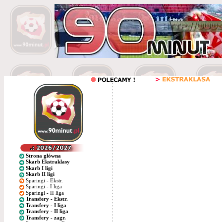
Strona główna
Skarb Ekstraklasy
Skarb I ligi
Skarb II ligi
Sparingi - Ekstr.
Sparingi - I liga
Sparingi - II liga
Transfery - Ekstr.
Transfery - I liga
Transfery - II liga
Transfery - zagr.