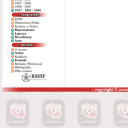
1995 / 1996
1994 / 1995
1927 - 1993 / 1994
PZPN
Mistrzostwa Polski
Puchary w Polsce
Reprezentanci
Ligowcy
Rywalizacje
Serie
O stronie
Nabór
Redakcja
Kontakt
Reklamy 90minut.pl
Bibliografia
Pliki cookies