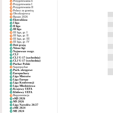
Przygotowania E
Przygotowania I
Przygotowania II
Polacy za granicą
Obcokrajowcy
Baraże 2026
Ekstraklasa
I liga
II liga
III liga
III liga, gr. I
III liga, gr. II
III liga, gr. III
III liga, gr. IV
Dziś grają
Niższe ligi
Najnowsze rozgr.
CLJ
CLJ U-17 (zachodnia)
CLJ U-17 (wschodnia)
Puchar Polski
Superpuchar
Puch. okręgowe
Europuchary
Liga Mistrzów
Liga Europy
Liga Konferencji
Liga Młodzieżowa
Krajowy UEFA
Klubowy UEFA
Reprezentacja
eMŚ 2026
MŚ 2026
Liga Narodów 26/27
eME 2024
ME 2024