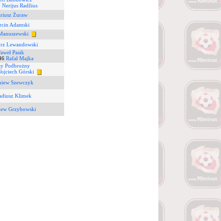
0
Nerijus Radžius
riusz Żuraw
cin Adamski
Manuszewski
rz Lewandowski
aweł Pasik
46
Rafał Majka
zy Podbrożny
ojciech Górski
niew Szewczyk
adiusz Klimek
iew Grzybowski