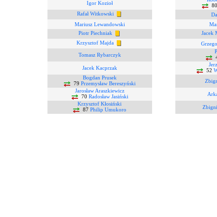
Igor Kozioł
8
Rafał Witkowski
Da
Mariusz Lewandowski
Mar
Piotr Piechniak
Jacek 
Krzysztof Majda
Grzego
P
Tomasz Rybarczyk
Jer
Jacek Kacprzak
52
W
Bogdan Prusek
Zbig
79
Przemysław Bereszyński
Jarosław Araszkiewicz
Ark
70
Radosław Jasiński
Krzysztof Kłosiński
Zbign
87
Philip Umukoro