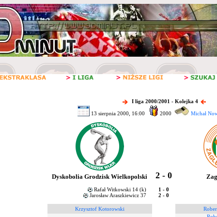
I liga 2000/2001 - Kolejka 4
13 sierpnia 2000, 16:00
2000
Michał Now
2 - 0
Dyskobolia Grodzisk Wielkopolski
Zag
Rafał Witkowski 14 (k)
1 - 0
Jarosław Araszkiewicz 37
2 - 0
Krzysztof Kotorowski
Rober
Robe