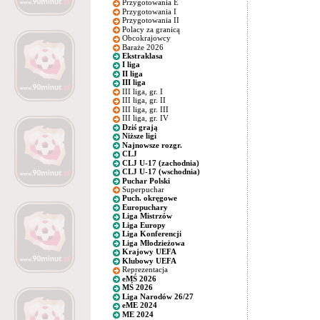
Przygotowania E
Przygotowania I
Przygotowania II
Polacy za granicą
Obcokrajowcy
Baraże 2026
Ekstraklasa
I liga
II liga
III liga
III liga, gr. I
III liga, gr. II
III liga, gr. III
III liga, gr. IV
Dziś grają
Niższe ligi
Najnowsze rozgr.
CLJ
CLJ U-17 (zachodnia)
CLJ U-17 (wschodnia)
Puchar Polski
Superpuchar
Puch. okręgowe
Europuchary
Liga Mistrzów
Liga Europy
Liga Konferencji
Liga Młodzieżowa
Krajowy UEFA
Klubowy UEFA
Reprezentacja
eMŚ 2026
MŚ 2026
Liga Narodów 26/27
eME 2024
ME 2024