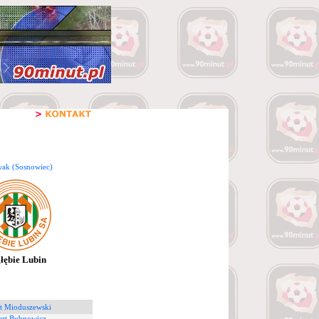
ak (Sosnowiec)
łębie Lubin
t Mioduszewski
rt Bubnowicz