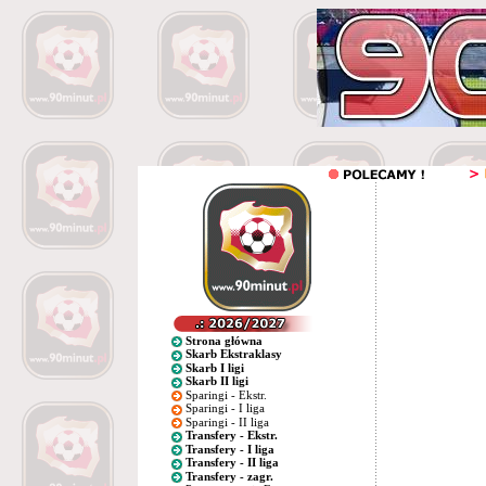
Strona główna
Skarb Ekstraklasy
Skarb I ligi
Skarb II ligi
Sparingi - Ekstr.
Sparingi - I liga
Sparingi - II liga
Transfery - Ekstr.
Transfery - I liga
Transfery - II liga
Transfery - zagr.