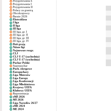
Przygotowania E
Przygotowania I
Przygotowania II
Polacy za granicą
Obcokrajowcy
Baraże 2026
Ekstraklasa
I liga
II liga
III liga
III liga, gr. I
III liga, gr. II
III liga, gr. III
III liga, gr. IV
Dziś grają
Niższe ligi
Najnowsze rozgr.
CLJ
CLJ U-17 (zachodnia)
CLJ U-17 (wschodnia)
Puchar Polski
Superpuchar
Puch. okręgowe
Europuchary
Liga Mistrzów
Liga Europy
Liga Konferencji
Liga Młodzieżowa
Krajowy UEFA
Klubowy UEFA
Reprezentacja
eMŚ 2026
MŚ 2026
Liga Narodów 26/27
eME 2024
ME 2024