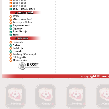
1995 / 1996
1994 / 1995
1927 - 1993 / 1994
PZPN
Mistrzostwa Polski
Puchary w Polsce
Reprezentanci
Ligowcy
Rywalizacje
Serie
O stronie
Nabór
Redakcja
Kontakt
Reklamy 90minut.pl
Bibliografia
Pliki cookies