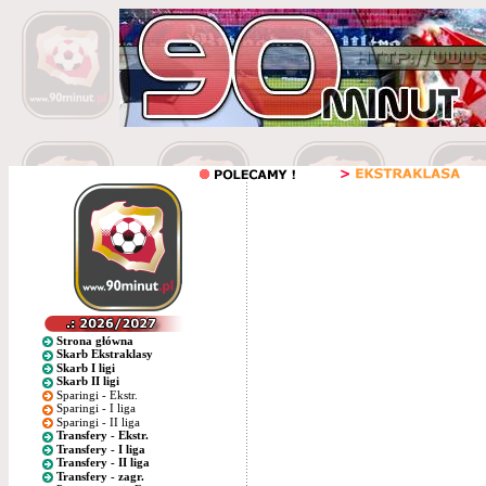
Strona główna
Skarb Ekstraklasy
Skarb I ligi
Skarb II ligi
Sparingi - Ekstr.
Sparingi - I liga
Sparingi - II liga
Transfery - Ekstr.
Transfery - I liga
Transfery - II liga
Transfery - zagr.