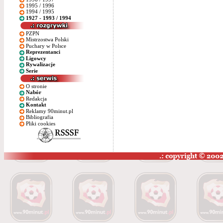
1995 / 1996
1994 / 1995
1927 - 1993 / 1994
PZPN
Mistrzostwa Polski
Puchary w Polsce
Reprezentanci
Ligowcy
Rywalizacje
Serie
O stronie
Nabór
Redakcja
Kontakt
Reklamy 90minut.pl
Bibliografia
Pliki cookies