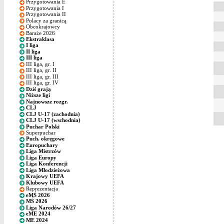
Przygotowania E
Przygotowania I
Przygotowania II
Polacy za granicą
Obcokrajowcy
Baraże 2026
Ekstraklasa
I liga
II liga
III liga
III liga, gr. I
III liga, gr. II
III liga, gr. III
III liga, gr. IV
Dziś grają
Niższe ligi
Najnowsze rozgr.
CLJ
CLJ U-17 (zachodnia)
CLJ U-17 (wschodnia)
Puchar Polski
Superpuchar
Puch. okręgowe
Europuchary
Liga Mistrzów
Liga Europy
Liga Konferencji
Liga Młodzieżowa
Krajowy UEFA
Klubowy UEFA
Reprezentacja
eMŚ 2026
MŚ 2026
Liga Narodów 26/27
eME 2024
ME 2024