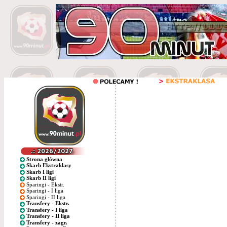
Strona główna
Skarb Ekstraklasy
Skarb I ligi
Skarb II ligi
Sparingi - Ekstr.
Sparingi - I liga
Sparingi - II liga
Transfery - Ekstr.
Transfery - I liga
Transfery - II liga
Transfery - zagr.