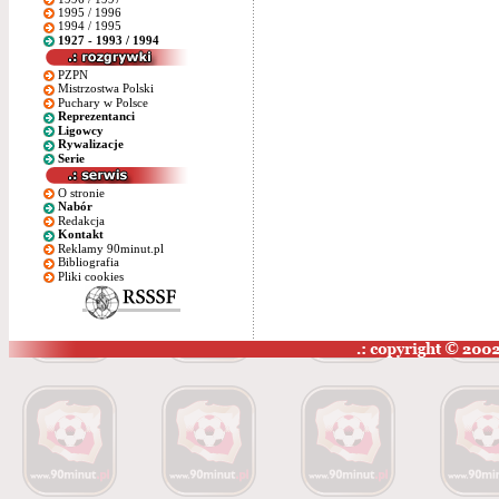
1995 / 1996
1994 / 1995
1927 - 1993 / 1994
PZPN
Mistrzostwa Polski
Puchary w Polsce
Reprezentanci
Ligowcy
Rywalizacje
Serie
O stronie
Nabór
Redakcja
Kontakt
Reklamy 90minut.pl
Bibliografia
Pliki cookies