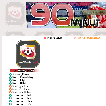
Strona główna
Skarb Ekstraklasy
Skarb I ligi
Skarb II ligi
Sparingi - Ekstr.
Sparingi - I liga
Sparingi - II liga
Transfery - Ekstr.
Transfery - I liga
Transfery - II liga
Transfery - zagr.