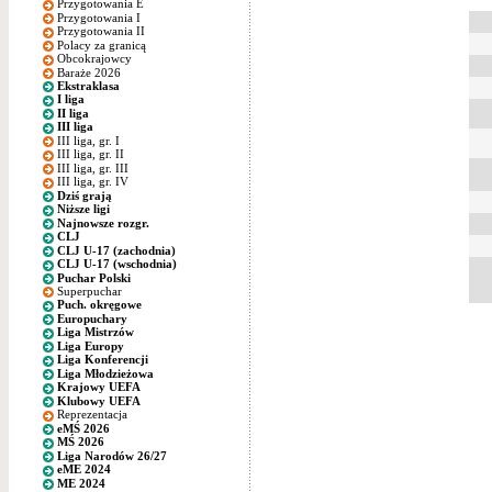
Przygotowania E
Przygotowania I
Przygotowania II
Polacy za granicą
Obcokrajowcy
Baraże 2026
Ekstraklasa
I liga
II liga
III liga
III liga, gr. I
III liga, gr. II
III liga, gr. III
III liga, gr. IV
Dziś grają
Niższe ligi
Najnowsze rozgr.
CLJ
CLJ U-17 (zachodnia)
CLJ U-17 (wschodnia)
Puchar Polski
Superpuchar
Puch. okręgowe
Europuchary
Liga Mistrzów
Liga Europy
Liga Konferencji
Liga Młodzieżowa
Krajowy UEFA
Klubowy UEFA
Reprezentacja
eMŚ 2026
MŚ 2026
Liga Narodów 26/27
eME 2024
ME 2024