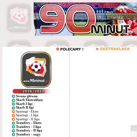
Strona główna
Skarb Ekstraklasy
Skarb I ligi
Skarb II ligi
Sparingi - Ekstr.
Sparingi - I liga
Sparingi - II liga
Transfery - Ekstr.
Transfery - I liga
Transfery - II liga
Transfery - zagr.