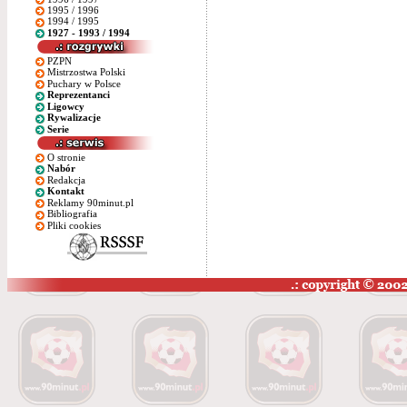
1995 / 1996
1994 / 1995
1927 - 1993 / 1994
PZPN
Mistrzostwa Polski
Puchary w Polsce
Reprezentanci
Ligowcy
Rywalizacje
Serie
O stronie
Nabór
Redakcja
Kontakt
Reklamy 90minut.pl
Bibliografia
Pliki cookies