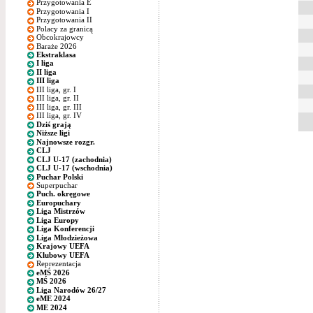
Przygotowania E
Przygotowania I
Przygotowania II
Polacy za granicą
Obcokrajowcy
Baraże 2026
Ekstraklasa
I liga
II liga
III liga
III liga, gr. I
III liga, gr. II
III liga, gr. III
III liga, gr. IV
Dziś grają
Niższe ligi
Najnowsze rozgr.
CLJ
CLJ U-17 (zachodnia)
CLJ U-17 (wschodnia)
Puchar Polski
Superpuchar
Puch. okręgowe
Europuchary
Liga Mistrzów
Liga Europy
Liga Konferencji
Liga Młodzieżowa
Krajowy UEFA
Klubowy UEFA
Reprezentacja
eMŚ 2026
MŚ 2026
Liga Narodów 26/27
eME 2024
ME 2024