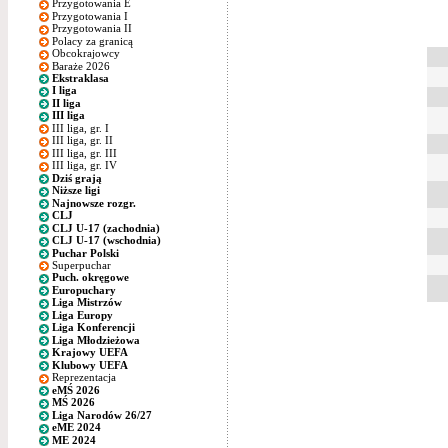
Przygotowania E
Przygotowania I
Przygotowania II
Polacy za granicą
Obcokrajowcy
Baraże 2026
Ekstraklasa
I liga
II liga
III liga
III liga, gr. I
III liga, gr. II
III liga, gr. III
III liga, gr. IV
Dziś grają
Niższe ligi
Najnowsze rozgr.
CLJ
CLJ U-17 (zachodnia)
CLJ U-17 (wschodnia)
Puchar Polski
Superpuchar
Puch. okręgowe
Europuchary
Liga Mistrzów
Liga Europy
Liga Konferencji
Liga Młodzieżowa
Krajowy UEFA
Klubowy UEFA
Reprezentacja
eMŚ 2026
MŚ 2026
Liga Narodów 26/27
eME 2024
ME 2024