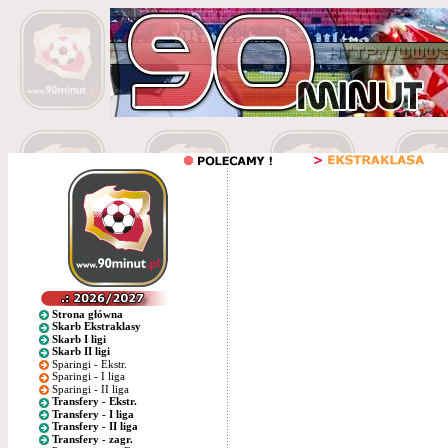
Strona główna
Skarb Ekstraklasy
Skarb I ligi
Skarb II ligi
Sparingi - Ekstr.
Sparingi - I liga
Sparingi - II liga
Transfery - Ekstr.
Transfery - I liga
Transfery - II liga
Transfery - zagr.