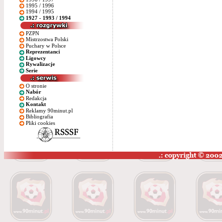
1995 / 1996
1994 / 1995
1927 - 1993 / 1994
PZPN
Mistrzostwa Polski
Puchary w Polsce
Reprezentanci
Ligowcy
Rywalizacje
Serie
O stronie
Nabór
Redakcja
Kontakt
Reklamy 90minut.pl
Bibliografia
Pliki cookies