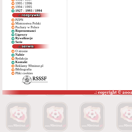
1995 / 1996
1994 / 1995
1927 - 1993 / 1994
PZPN
Mistrzostwa Polski
Puchary w Polsce
Reprezentanci
Ligowcy
Rywalizacje
Serie
O stronie
Nabór
Redakcja
Kontakt
Reklamy 90minut.pl
Bibliografia
Pliki cookies