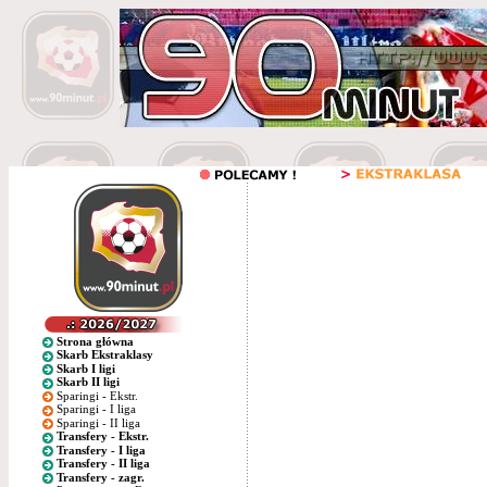
Strona główna
Skarb Ekstraklasy
Skarb I ligi
Skarb II ligi
Sparingi - Ekstr.
Sparingi - I liga
Sparingi - II liga
Transfery - Ekstr.
Transfery - I liga
Transfery - II liga
Transfery - zagr.