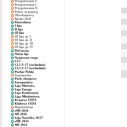
Przygotowania E
Przygotowania I
Przygotowania II
Polacy za granicą
Obcokrajowcy
Baraże 2026
Ekstraklasa
I liga
II liga
III liga
III liga, gr. I
III liga, gr. II
III liga, gr. III
III liga, gr. IV
Dziś grają
Niższe ligi
Najnowsze rozgr.
CLJ
CLJ U-17 (zachodnia)
CLJ U-17 (wschodnia)
Puchar Polski
Superpuchar
Puch. okręgowe
Europuchary
Liga Mistrzów
Liga Europy
Liga Konferencji
Liga Młodzieżowa
Krajowy UEFA
Klubowy UEFA
Reprezentacja
eMŚ 2026
MŚ 2026
Liga Narodów 26/27
eME 2024
ME 2024