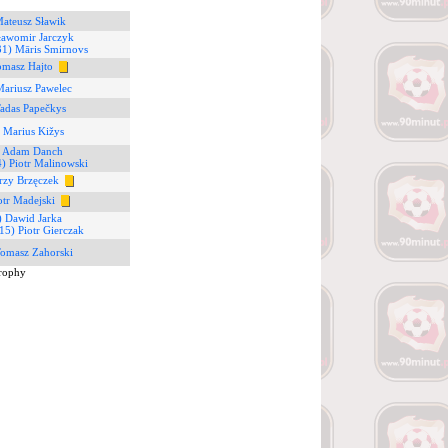
Mateusz Sławik
ławomir Jarczyk
31) Māris Smirnovs
omasz Hajto
Mariusz Pawelec
Tadas Papečkys
 Marius Kižys
) Adam Danch
4) Piotr Malinowski
erzy Brzęczek
otr Madejski
) Dawid Jarka
15) Piotr Gierczak
Tomasz Zahorski
rophy