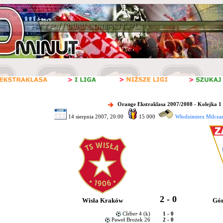
Orange Ekstraklasa 2007/2008 - Kolejka 1
14 sierpnia 2007, 20:00
15 000
Włodzimierz Milczar
2 - 0
Wisła Kraków
Gór
Cléber
4 (k)
1 - 0
Paweł Brożek 26
2 - 0