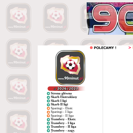
Strona główna
Skarb Ekstraklasy
Skarb I ligi
Skarb II ligi
Sparingi - Ekstr.
Sparingi - I liga
Sparingi - II liga
Transfery - Ekstr.
Transfery - I liga
Transfery - II liga
Transfery - zagr.