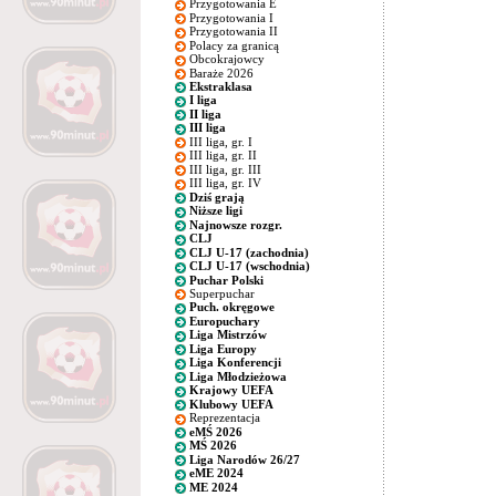
Przygotowania E
Przygotowania I
Przygotowania II
Polacy za granicą
Obcokrajowcy
Baraże 2026
Ekstraklasa
I liga
II liga
III liga
III liga, gr. I
III liga, gr. II
III liga, gr. III
III liga, gr. IV
Dziś grają
Niższe ligi
Najnowsze rozgr.
CLJ
CLJ U-17 (zachodnia)
CLJ U-17 (wschodnia)
Puchar Polski
Superpuchar
Puch. okręgowe
Europuchary
Liga Mistrzów
Liga Europy
Liga Konferencji
Liga Młodzieżowa
Krajowy UEFA
Klubowy UEFA
Reprezentacja
eMŚ 2026
MŚ 2026
Liga Narodów 26/27
eME 2024
ME 2024