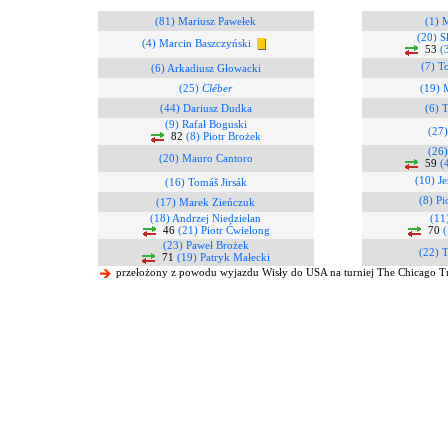
(81) Mariusz Pawełek
(1) 
(20) S
(4) Marcin Baszczyński
53
(
(7) T
(6) Arkadiusz Głowacki
(25)
Cléber
(19) 
(44) Dariusz Dudka
(6) 
(9) Rafał Boguski
(27)
82
(8) Piotr Brożek
(26
(20) Mauro Cantoro
59
(
(10) J
(16) Tomáš Jirsák
(8) Pi
(17) Marek Zieńczuk
(18) Andrzej Niedzielan
(11
46
(21) Piotr Ćwielong
70
(
(23) Paweł Brożek
(22) 
71
(19) Patryk Małecki
przełożony z powodu wyjazdu Wisły do USA na turniej The Chicago T