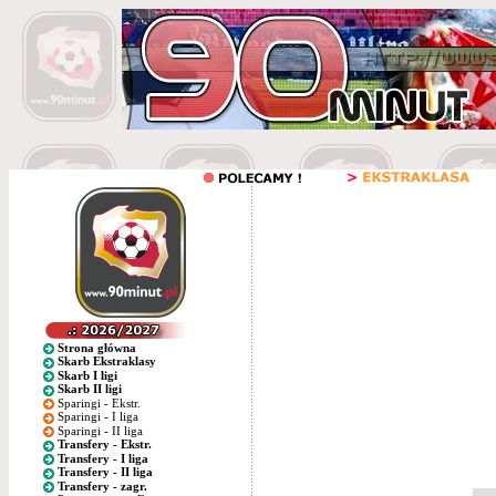
Strona główna
Skarb Ekstraklasy
Skarb I ligi
Skarb II ligi
Sparingi - Ekstr.
Sparingi - I liga
Sparingi - II liga
Transfery - Ekstr.
Transfery - I liga
Transfery - II liga
Transfery - zagr.