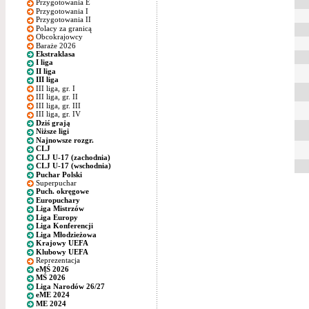
Przygotowania E
Przygotowania I
Przygotowania II
Polacy za granicą
Obcokrajowcy
Baraże 2026
Ekstraklasa
I liga
II liga
III liga
III liga, gr. I
III liga, gr. II
III liga, gr. III
III liga, gr. IV
Dziś grają
Niższe ligi
Najnowsze rozgr.
CLJ
CLJ U-17 (zachodnia)
CLJ U-17 (wschodnia)
Puchar Polski
Superpuchar
Puch. okręgowe
Europuchary
Liga Mistrzów
Liga Europy
Liga Konferencji
Liga Młodzieżowa
Krajowy UEFA
Klubowy UEFA
Reprezentacja
eMŚ 2026
MŚ 2026
Liga Narodów 26/27
eME 2024
ME 2024