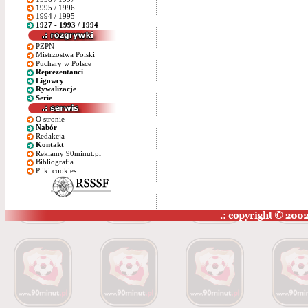
1995 / 1996
1994 / 1995
1927 - 1993 / 1994
PZPN
Mistrzostwa Polski
Puchary w Polsce
Reprezentanci
Ligowcy
Rywalizacje
Serie
O stronie
Nabór
Redakcja
Kontakt
Reklamy 90minut.pl
Bibliografia
Pliki cookies