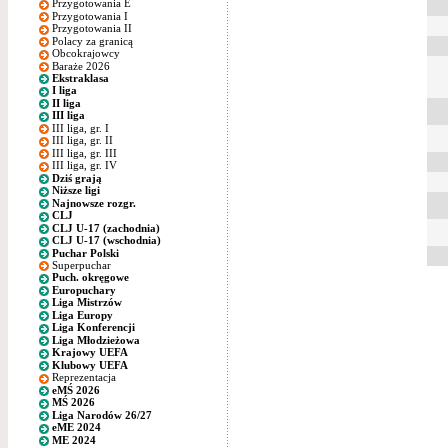
Przygotowania E
Przygotowania I
Przygotowania II
Polacy za granicą
Obcokrajowcy
Baraże 2026
Ekstraklasa
I liga
II liga
III liga
III liga, gr. I
III liga, gr. II
III liga, gr. III
III liga, gr. IV
Dziś grają
Niższe ligi
Najnowsze rozgr.
CLJ
CLJ U-17 (zachodnia)
CLJ U-17 (wschodnia)
Puchar Polski
Superpuchar
Puch. okręgowe
Europuchary
Liga Mistrzów
Liga Europy
Liga Konferencji
Liga Młodzieżowa
Krajowy UEFA
Klubowy UEFA
Reprezentacja
eMŚ 2026
MŚ 2026
Liga Narodów 26/27
eME 2024
ME 2024