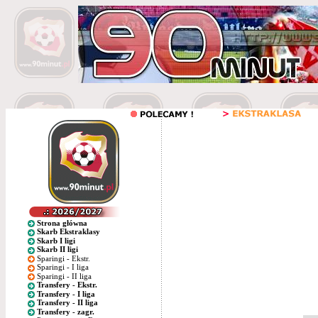
Strona główna
Skarb Ekstraklasy
Skarb I ligi
Skarb II ligi
Sparingi - Ekstr.
Sparingi - I liga
Sparingi - II liga
Transfery - Ekstr.
Transfery - I liga
Transfery - II liga
Transfery - zagr.