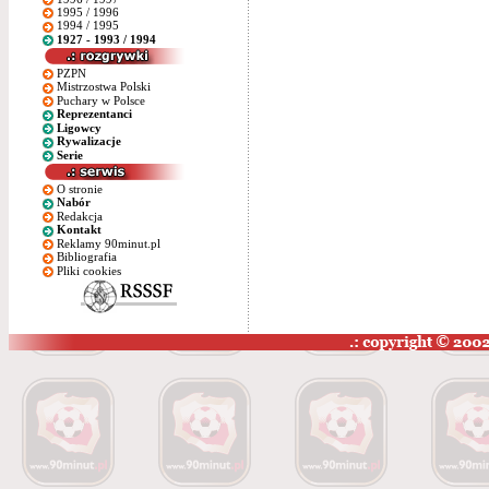
1995 / 1996
1994 / 1995
1927 - 1993 / 1994
PZPN
Mistrzostwa Polski
Puchary w Polsce
Reprezentanci
Ligowcy
Rywalizacje
Serie
O stronie
Nabór
Redakcja
Kontakt
Reklamy 90minut.pl
Bibliografia
Pliki cookies