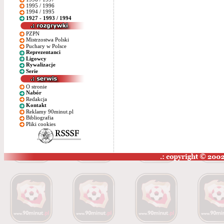
1995 / 1996
1994 / 1995
1927 - 1993 / 1994
PZPN
Mistrzostwa Polski
Puchary w Polsce
Reprezentanci
Ligowcy
Rywalizacje
Serie
O stronie
Nabór
Redakcja
Kontakt
Reklamy 90minut.pl
Bibliografia
Pliki cookies