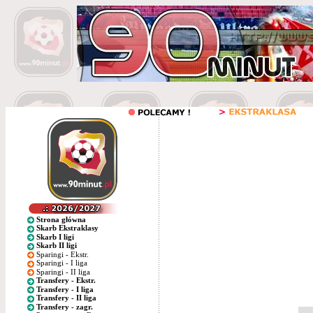
Strona główna
Skarb Ekstraklasy
Skarb I ligi
Skarb II ligi
Sparingi - Ekstr.
Sparingi - I liga
Sparingi - II liga
Transfery - Ekstr.
Transfery - I liga
Transfery - II liga
Transfery - zagr.