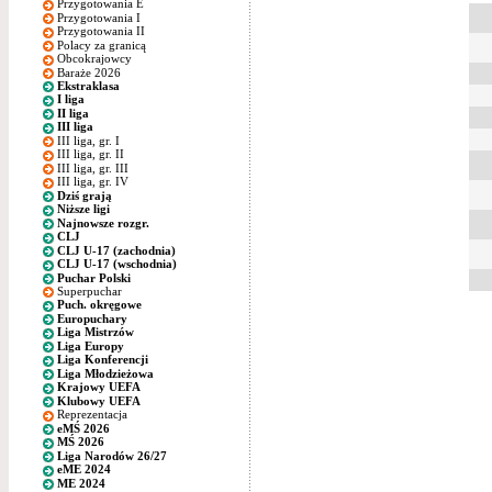
Przygotowania E
Przygotowania I
Przygotowania II
Polacy za granicą
Obcokrajowcy
Baraże 2026
Ekstraklasa
I liga
II liga
III liga
III liga, gr. I
III liga, gr. II
III liga, gr. III
III liga, gr. IV
Dziś grają
Niższe ligi
Najnowsze rozgr.
CLJ
CLJ U-17 (zachodnia)
CLJ U-17 (wschodnia)
Puchar Polski
Superpuchar
Puch. okręgowe
Europuchary
Liga Mistrzów
Liga Europy
Liga Konferencji
Liga Młodzieżowa
Krajowy UEFA
Klubowy UEFA
Reprezentacja
eMŚ 2026
MŚ 2026
Liga Narodów 26/27
eME 2024
ME 2024