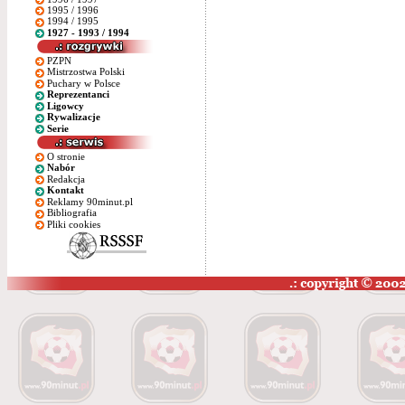
1995 / 1996
1994 / 1995
1927 - 1993 / 1994
PZPN
Mistrzostwa Polski
Puchary w Polsce
Reprezentanci
Ligowcy
Rywalizacje
Serie
O stronie
Nabór
Redakcja
Kontakt
Reklamy 90minut.pl
Bibliografia
Pliki cookies