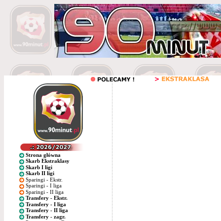
Strona główna
Skarb Ekstraklasy
Skarb I ligi
Skarb II ligi
Sparingi - Ekstr.
Sparingi - I liga
Sparingi - II liga
Transfery - Ekstr.
Transfery - I liga
Transfery - II liga
Transfery - zagr.