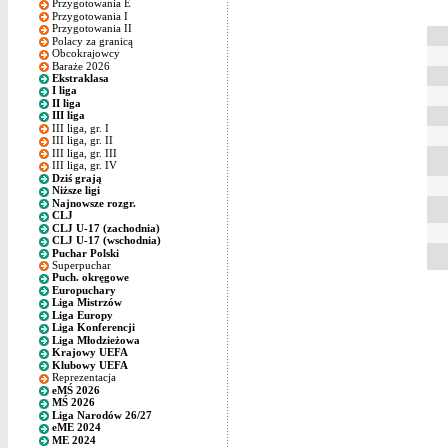
Przygotowania E
Przygotowania I
Przygotowania II
Polacy za granicą
Obcokrajowcy
Baraże 2026
Ekstraklasa
I liga
II liga
III liga
III liga, gr. I
III liga, gr. II
III liga, gr. III
III liga, gr. IV
Dziś grają
Niższe ligi
Najnowsze rozgr.
CLJ
CLJ U-17 (zachodnia)
CLJ U-17 (wschodnia)
Puchar Polski
Superpuchar
Puch. okręgowe
Europuchary
Liga Mistrzów
Liga Europy
Liga Konferencji
Liga Młodzieżowa
Krajowy UEFA
Klubowy UEFA
Reprezentacja
eMŚ 2026
MŚ 2026
Liga Narodów 26/27
eME 2024
ME 2024