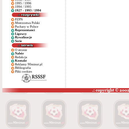
1995 / 1996
1994 / 1995
1927 - 1993 / 1994
PZPN
Mistrzostwa Polski
Puchary w Polsce
Reprezentanci
Ligowcy
Rywalizacje
Serie
O stronie
Nabór
Redakcja
Kontakt
Reklamy 90minut.pl
Bibliografia
Pliki cookies