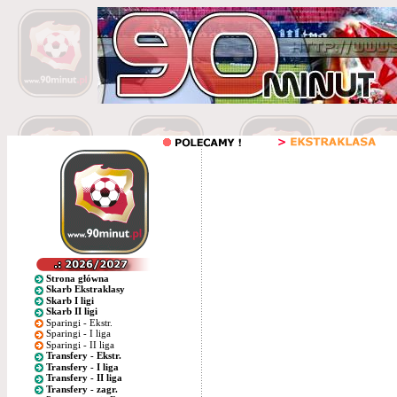
Strona główna
Skarb Ekstraklasy
Skarb I ligi
Skarb II ligi
Sparingi - Ekstr.
Sparingi - I liga
Sparingi - II liga
Transfery - Ekstr.
Transfery - I liga
Transfery - II liga
Transfery - zagr.