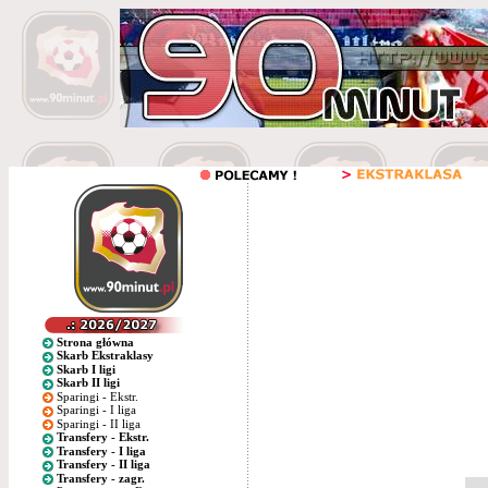
Strona główna
Skarb Ekstraklasy
Skarb I ligi
Skarb II ligi
Sparingi - Ekstr.
Sparingi - I liga
Sparingi - II liga
Transfery - Ekstr.
Transfery - I liga
Transfery - II liga
Transfery - zagr.