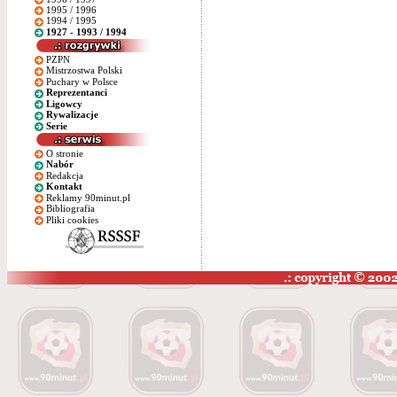
1995 / 1996
1994 / 1995
1927 - 1993 / 1994
PZPN
Mistrzostwa Polski
Puchary w Polsce
Reprezentanci
Ligowcy
Rywalizacje
Serie
O stronie
Nabór
Redakcja
Kontakt
Reklamy 90minut.pl
Bibliografia
Pliki cookies