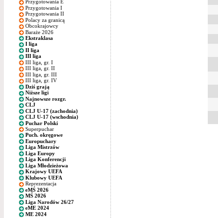
Przygotowania E
Przygotowania I
Przygotowania II
Polacy za granicą
Obcokrajowcy
Baraże 2026
Ekstraklasa
I liga
II liga
III liga
III liga, gr. I
III liga, gr. II
III liga, gr. III
III liga, gr. IV
Dziś grają
Niższe ligi
Najnowsze rozgr.
CLJ
CLJ U-17 (zachodnia)
CLJ U-17 (wschodnia)
Puchar Polski
Superpuchar
Puch. okręgowe
Europuchary
Liga Mistrzów
Liga Europy
Liga Konferencji
Liga Młodzieżowa
Krajowy UEFA
Klubowy UEFA
Reprezentacja
eMŚ 2026
MŚ 2026
Liga Narodów 26/27
eME 2024
ME 2024