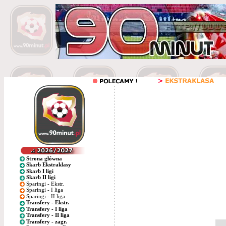
Strona główna
Skarb Ekstraklasy
Skarb I ligi
Skarb II ligi
Sparingi - Ekstr.
Sparingi - I liga
Sparingi - II liga
Transfery - Ekstr.
Transfery - I liga
Transfery - II liga
Transfery - zagr.