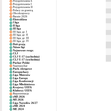
Przygotowania E
Przygotowania I
Przygotowania II
Polacy za granicą
Obcokrajowcy
Baraże 2026
Ekstraklasa
I liga
II liga
III liga
III liga, gr. I
III liga, gr. II
III liga, gr. III
III liga, gr. IV
Dziś grają
Niższe ligi
Najnowsze rozgr.
CLJ
CLJ U-17 (zachodnia)
CLJ U-17 (wschodnia)
Puchar Polski
Superpuchar
Puch. okręgowe
Europuchary
Liga Mistrzów
Liga Europy
Liga Konferencji
Liga Młodzieżowa
Krajowy UEFA
Klubowy UEFA
Reprezentacja
eMŚ 2026
MŚ 2026
Liga Narodów 26/27
eME 2024
ME 2024