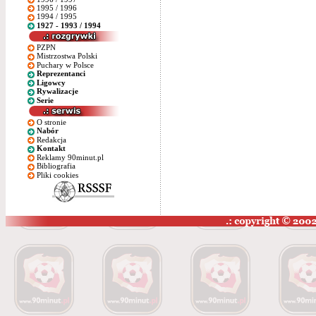
1995 / 1996
1994 / 1995
1927 - 1993 / 1994
PZPN
Mistrzostwa Polski
Puchary w Polsce
Reprezentanci
Ligowcy
Rywalizacje
Serie
O stronie
Nabór
Redakcja
Kontakt
Reklamy 90minut.pl
Bibliografia
Pliki cookies