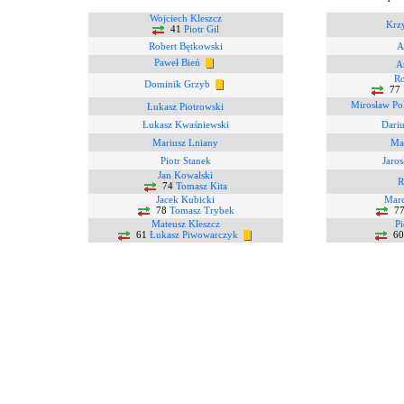
Wojciech Kleszcz
Krzy
41
Piotr Gil
Robert Bętkowski
A
Paweł Bień
A
Ro
Dominik Grzyb
77
Mirosław P
Łukasz Piotrowski
Łukasz Kwaśniewski
Dariu
Mariusz Lniany
Mar
Piotr Stanek
Jaro
Jan Kowalski
R
74
Tomasz Kita
Jacek Kubicki
Marc
78
Tomasz Trybek
7
Mateusz Kleszcz
Pi
61
Łukasz Piwowarczyk
6