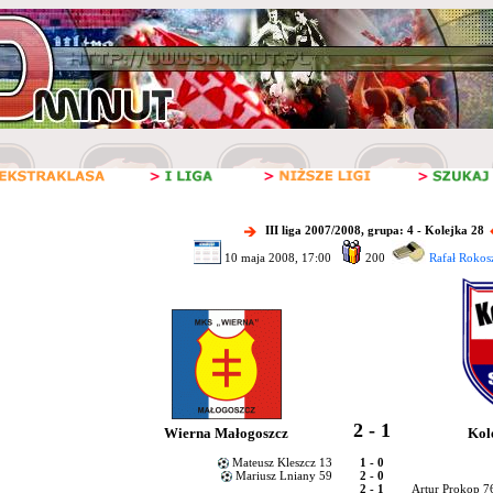
III liga 2007/2008, grupa: 4 - Kolejka 28
10 maja 2008, 17:00
200
Rafał Rokos
2 - 1
Wierna Małogoszcz
Kol
Mateusz Kleszcz 13
1 - 0
Mariusz Lniany 59
2 - 0
2 - 1
Artur Prokop 7