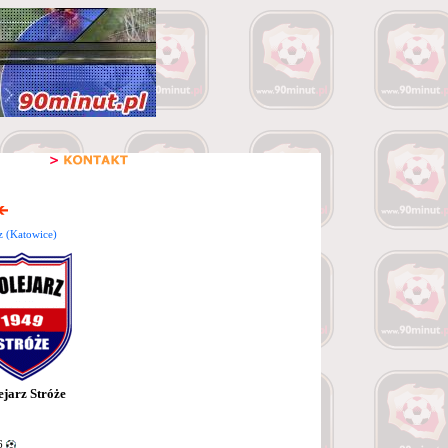
z (Katowice)
ejarz Stróże
6