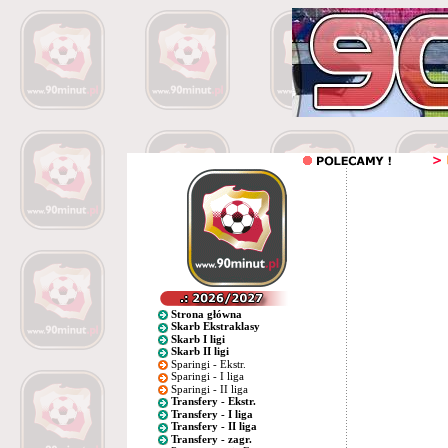
Strona główna
Skarb Ekstraklasy
Skarb I ligi
Skarb II ligi
Sparingi - Ekstr.
Sparingi - I liga
Sparingi - II liga
Transfery - Ekstr.
Transfery - I liga
Transfery - II liga
Transfery - zagr.