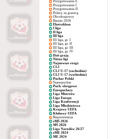
Przygotowania E
Przygotowania I
Przygotowania II
Polacy za granicą
Obcokrajowcy
Baraże 2026
Ekstraklasa
I liga
II liga
III liga
III liga, gr. I
III liga, gr. II
III liga, gr. III
III liga, gr. IV
Dziś grają
Niższe ligi
Najnowsze rozgr.
CLJ
CLJ U-17 (zachodnia)
CLJ U-17 (wschodnia)
Puchar Polski
Superpuchar
Puch. okręgowe
Europuchary
Liga Mistrzów
Liga Europy
Liga Konferencji
Liga Młodzieżowa
Krajowy UEFA
Klubowy UEFA
Reprezentacja
eMŚ 2026
MŚ 2026
Liga Narodów 26/27
eME 2024
ME 2024