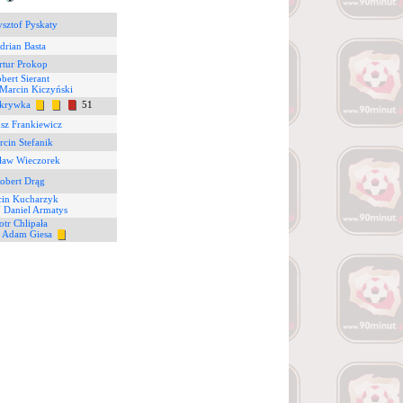
sztof Pyskaty
drian Basta
rtur Prokop
bert Sierant
Marcin Kiczyński
okrywka
51
sz Frankiewicz
cin Stefanik
sław Wieczorek
obert Drąg
in Kucharzyk
7
Daniel Armatys
otr Chlipała
0
Adam Giesa