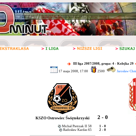
III liga 2007/2008, grupa: 4 - Kolejka 29
17 maja 2008, 17:00
2500
Jarosław Chm
2 - 0
KSZO Ostrowiec Świętokrzyski
Michał Pietrzak II 58
1 - 0
Radosław Kardas 65
2 - 0