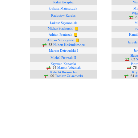
Rafał Kwapisz
Woj
Łukasz Matuszczyk
Mi
Wie
Radosław Kardas
8
Łukasz Szymoniak
Ma
Michał Stachurski
Pi
Adrian Frańczak
Kamil
Adrian Sobczyński
Jarosł
63
Hubert Kościukiewicz
Marcin Dziewulski I
Ja
Sław
Michał Pietrzak II
63
S
Krystian Kanarski
Piot
84
Marcin Woźniak
78
Kelechi Iheanacho
Kry
90
Tomasz Żelazowski
64
An