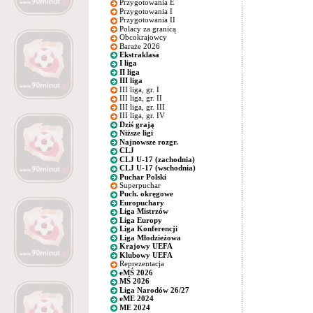
Przygotowania E
Przygotowania I
Przygotowania II
Polacy za granicą
Obcokrajowcy
Baraże 2026
Ekstraklasa
I liga
II liga
III liga
III liga, gr. I
III liga, gr. II
III liga, gr. III
III liga, gr. IV
Dziś grają
Niższe ligi
Najnowsze rozgr.
CLJ
CLJ U-17 (zachodnia)
CLJ U-17 (wschodnia)
Puchar Polski
Superpuchar
Puch. okręgowe
Europuchary
Liga Mistrzów
Liga Europy
Liga Konferencji
Liga Młodzieżowa
Krajowy UEFA
Klubowy UEFA
Reprezentacja
eMŚ 2026
MŚ 2026
Liga Narodów 26/27
eME 2024
ME 2024