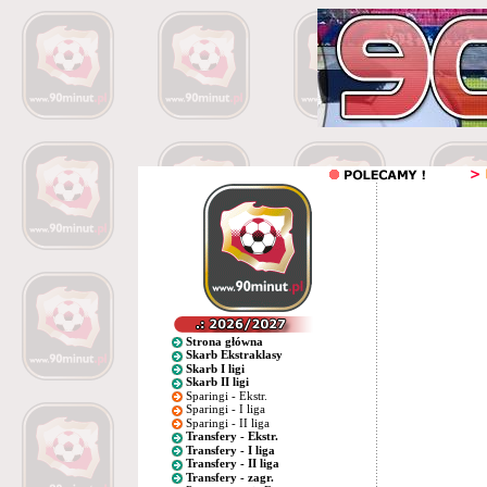
Strona główna
Skarb Ekstraklasy
Skarb I ligi
Skarb II ligi
Sparingi - Ekstr.
Sparingi - I liga
Sparingi - II liga
Transfery - Ekstr.
Transfery - I liga
Transfery - II liga
Transfery - zagr.