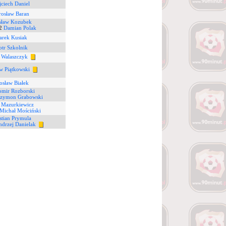
ciech Daniel
rosław Baran
sław Kozubek
2
Damian Polak
rek Kusiak
otr Szkolnik
 Walaszczyk
aw Piątkowski
rosław Białek
omir Rozborski
zymon Grabowski
r Mazurkiewicz
Michał Mościński
stian Prymula
drzej Danielak