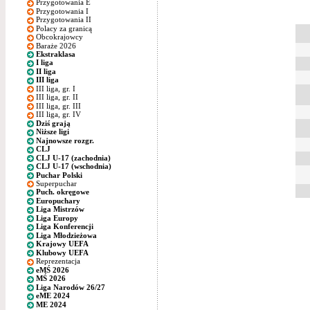
Przygotowania E
Przygotowania I
Przygotowania II
Polacy za granicą
Obcokrajowcy
Baraże 2026
Ekstraklasa
I liga
II liga
III liga
III liga, gr. I
III liga, gr. II
III liga, gr. III
III liga, gr. IV
Dziś grają
Niższe ligi
Najnowsze rozgr.
CLJ
CLJ U-17 (zachodnia)
CLJ U-17 (wschodnia)
Puchar Polski
Superpuchar
Puch. okręgowe
Europuchary
Liga Mistrzów
Liga Europy
Liga Konferencji
Liga Młodzieżowa
Krajowy UEFA
Klubowy UEFA
Reprezentacja
eMŚ 2026
MŚ 2026
Liga Narodów 26/27
eME 2024
ME 2024