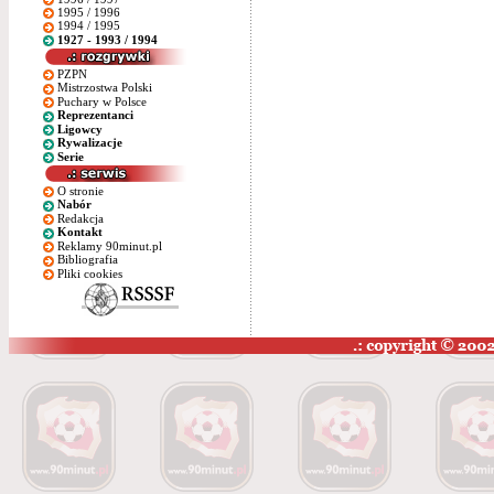
1995 / 1996
1994 / 1995
1927 - 1993 / 1994
PZPN
Mistrzostwa Polski
Puchary w Polsce
Reprezentanci
Ligowcy
Rywalizacje
Serie
O stronie
Nabór
Redakcja
Kontakt
Reklamy 90minut.pl
Bibliografia
Pliki cookies