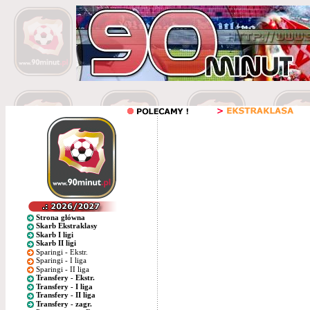
Strona główna
Skarb Ekstraklasy
Skarb I ligi
Skarb II ligi
Sparingi - Ekstr.
Sparingi - I liga
Sparingi - II liga
Transfery - Ekstr.
Transfery - I liga
Transfery - II liga
Transfery - zagr.