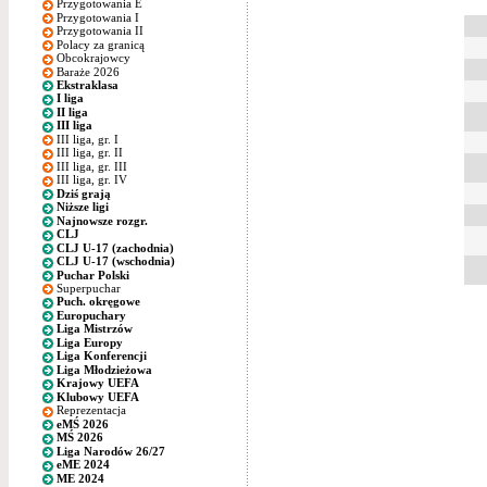
Przygotowania E
Przygotowania I
Przygotowania II
Polacy za granicą
Obcokrajowcy
Baraże 2026
Ekstraklasa
I liga
II liga
III liga
III liga, gr. I
III liga, gr. II
III liga, gr. III
III liga, gr. IV
Dziś grają
Niższe ligi
Najnowsze rozgr.
CLJ
CLJ U-17 (zachodnia)
CLJ U-17 (wschodnia)
Puchar Polski
Superpuchar
Puch. okręgowe
Europuchary
Liga Mistrzów
Liga Europy
Liga Konferencji
Liga Młodzieżowa
Krajowy UEFA
Klubowy UEFA
Reprezentacja
eMŚ 2026
MŚ 2026
Liga Narodów 26/27
eME 2024
ME 2024