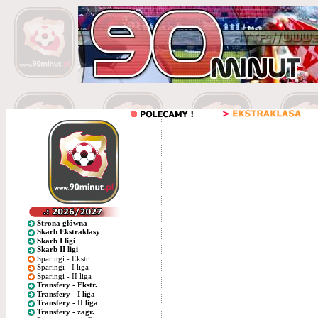
Strona główna
Skarb Ekstraklasy
Skarb I ligi
Skarb II ligi
Sparingi - Ekstr.
Sparingi - I liga
Sparingi - II liga
Transfery - Ekstr.
Transfery - I liga
Transfery - II liga
Transfery - zagr.