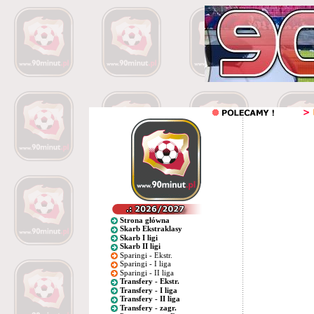
Strona główna
Skarb Ekstraklasy
Skarb I ligi
Skarb II ligi
Sparingi - Ekstr.
Sparingi - I liga
Sparingi - II liga
Transfery - Ekstr.
Transfery - I liga
Transfery - II liga
Transfery - zagr.