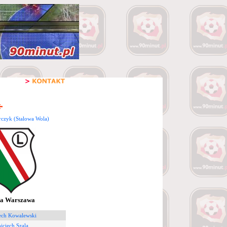
rczyk (Stalowa Wola)
ia Warszawa
ech Kowalewski
jciech Szala