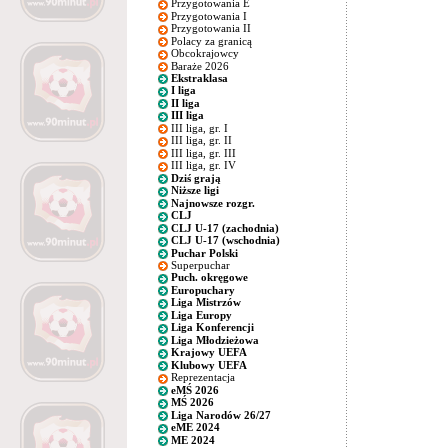
Przygotowania E
Przygotowania I
Przygotowania II
Polacy za granicą
Obcokrajowcy
Baraże 2026
Ekstraklasa
I liga
II liga
III liga
III liga, gr. I
III liga, gr. II
III liga, gr. III
III liga, gr. IV
Dziś grają
Niższe ligi
Najnowsze rozgr.
CLJ
CLJ U-17 (zachodnia)
CLJ U-17 (wschodnia)
Puchar Polski
Superpuchar
Puch. okręgowe
Europuchary
Liga Mistrzów
Liga Europy
Liga Konferencji
Liga Młodzieżowa
Krajowy UEFA
Klubowy UEFA
Reprezentacja
eMŚ 2026
MŚ 2026
Liga Narodów 26/27
eME 2024
ME 2024