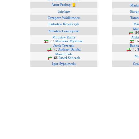
Artur Prokop
Marja
Julcimar
Siergi
Grzegorz Wódkiewicz
Tomas
Radosław Kowalczyk
Mac
Mari
Zdzisław Leszczyński
8
Mirosław Kalita
Alek
87
Mirosław Myśliński
7
Jacek Trzeciak
Rados
75
Andrzej Dziuba
46
T
Marcin Folc
Mo
66
Paweł Sobczak
Igor Sypniewski
Cez