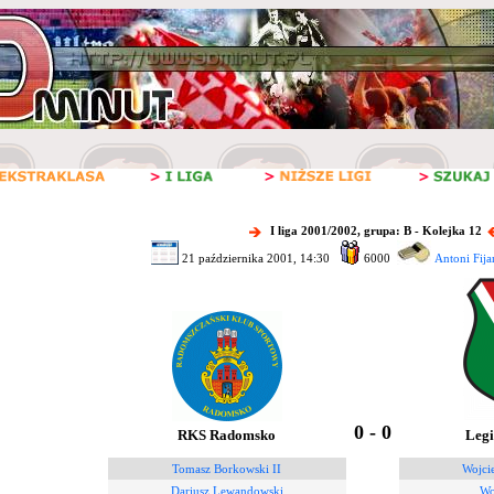
I liga 2001/2002, grupa: B - Kolejka 12
21 października 2001, 14:30
6000
Antoni Fija
0 - 0
RKS Radomsko
Leg
Tomasz Borkowski II
Wojci
Dariusz Lewandowski
Wo