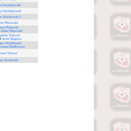
n Gerasimovski
ej Omieljanczuk
z Sokołowski I
iej Murawski
usz Piekarski
4
Adam Majewski
sandar Vuković
4
Jacek Magiera
ław Wróblewski
omasz Kiełbowicz
ussa Yahaya
ary Kucharski