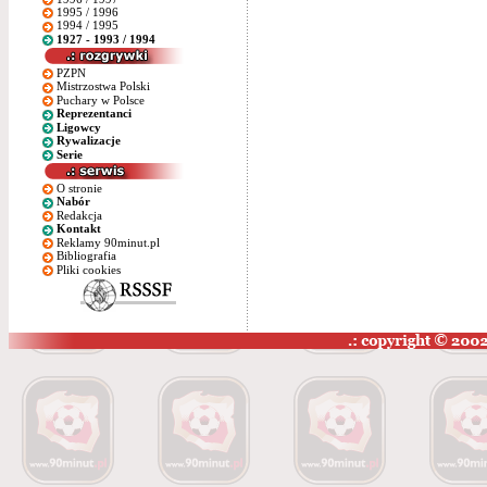
1995 / 1996
1994 / 1995
1927 - 1993 / 1994
PZPN
Mistrzostwa Polski
Puchary w Polsce
Reprezentanci
Ligowcy
Rywalizacje
Serie
O stronie
Nabór
Redakcja
Kontakt
Reklamy 90minut.pl
Bibliografia
Pliki cookies