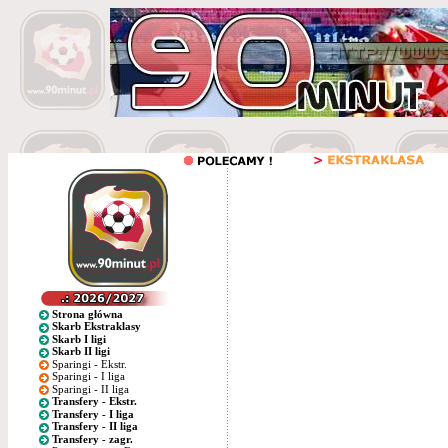
Strona główna
Skarb Ekstraklasy
Skarb I ligi
Skarb II ligi
Sparingi - Ekstr.
Sparingi - I liga
Sparingi - II liga
Transfery - Ekstr.
Transfery - I liga
Transfery - II liga
Transfery - zagr.