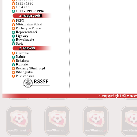
1995 / 1996
1994 / 1995
1927 - 1993 / 1994
PZPN
Mistrzostwa Polski
Puchary w Polsce
Reprezentanci
Ligowcy
Rywalizacje
Serie
O stronie
Nabór
Redakcja
Kontakt
Reklamy 90minut.pl
Bibliografia
Pliki cookies