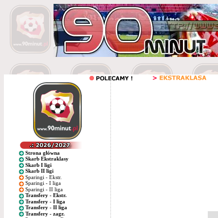
Strona główna
Skarb Ekstraklasy
Skarb I ligi
Skarb II ligi
Sparingi - Ekstr.
Sparingi - I liga
Sparingi - II liga
Transfery - Ekstr.
Transfery - I liga
Transfery - II liga
Transfery - zagr.