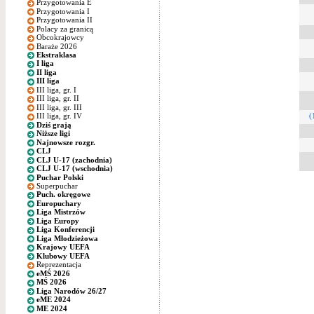
Przygotowania E
Przygotowania I
Przygotowania II
Polacy za granicą
Obcokrajowcy
Baraże 2026
Ekstraklasa
I liga
II liga
III liga
III liga, gr. I
III liga, gr. II
III liga, gr. III
(
III liga, gr. IV
Dziś grają
Niższe ligi
Najnowsze rozgr.
CLJ
CLJ U-17 (zachodnia)
CLJ U-17 (wschodnia)
Puchar Polski
Superpuchar
Puch. okręgowe
Europuchary
Liga Mistrzów
Liga Europy
Liga Konferencji
Liga Młodzieżowa
Krajowy UEFA
Klubowy UEFA
Reprezentacja
eMŚ 2026
MŚ 2026
Liga Narodów 26/27
eME 2024
ME 2024