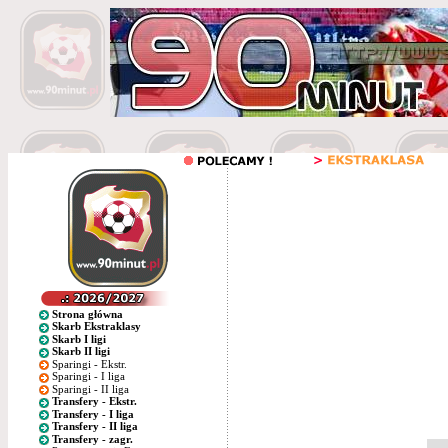
Strona główna
Skarb Ekstraklasy
Skarb I ligi
Skarb II ligi
Sparingi - Ekstr.
Sparingi - I liga
Sparingi - II liga
Transfery - Ekstr.
Transfery - I liga
Transfery - II liga
Transfery - zagr.