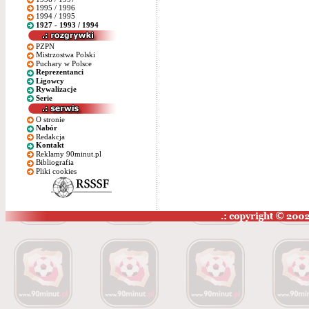
1995 / 1996
1994 / 1995
1927 - 1993 / 1994
PZPN
Mistrzostwa Polski
Puchary w Polsce
Reprezentanci
Ligowcy
Rywalizacje
Serie
O stronie
Nabór
Redakcja
Kontakt
Reklamy 90minut.pl
Bibliografia
Pliki cookies