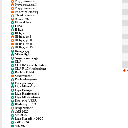
Przygotowania E
Przygotowania I
Przygotowania II
Polacy za granicą
Obcokrajowcy
Baraże 2026
Ekstraklasa
I liga
II liga
III liga
III liga, gr. I
III liga, gr. II
III liga, gr. III
III liga, gr. IV
Dziś grają
Niższe ligi
Najnowsze rozgr.
CLJ
CLJ U-17 (zachodnia)
CLJ U-17 (wschodnia)
w
Puchar Polski
Superpuchar
Puch. okręgowe
Europuchary
Liga Mistrzów
Liga Europy
Liga Konferencji
Liga Młodzieżowa
Krajowy UEFA
Klubowy UEFA
Reprezentacja
eMŚ 2026
MŚ 2026
Liga Narodów 26/27
eME 2024
ME 2024