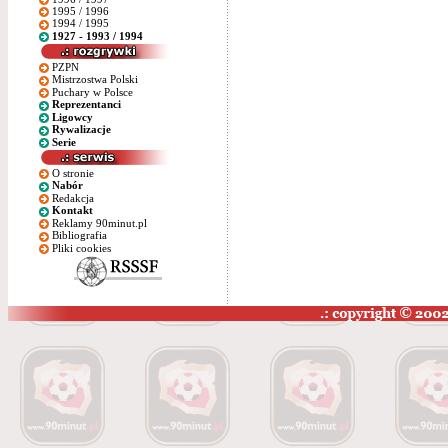
1995 / 1996
1994 / 1995
1927 - 1993 / 1994
PZPN
Mistrzostwa Polski
Puchary w Polsce
Reprezentanci
Ligowcy
Rywalizacje
Serie
O stronie
Nabór
Redakcja
Kontakt
Reklamy 90minut.pl
Bibliografia
Pliki cookies