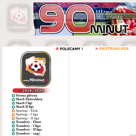
Strona główna
Skarb Ekstraklasy
Skarb I ligi
Skarb II ligi
Sparingi - Ekstr.
Sparingi - I liga
Sparingi - II liga
Transfery - Ekstr.
Transfery - I liga
Transfery - II liga
Transfery - zagr.