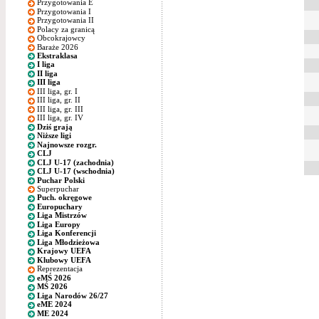
Przygotowania E
Przygotowania I
Przygotowania II
Polacy za granicą
Obcokrajowcy
Baraże 2026
Ekstraklasa
I liga
II liga
III liga
III liga, gr. I
III liga, gr. II
III liga, gr. III
III liga, gr. IV
Dziś grają
Niższe ligi
Najnowsze rozgr.
CLJ
CLJ U-17 (zachodnia)
CLJ U-17 (wschodnia)
Puchar Polski
Superpuchar
Puch. okręgowe
Europuchary
Liga Mistrzów
Liga Europy
Liga Konferencji
Liga Młodzieżowa
Krajowy UEFA
Klubowy UEFA
Reprezentacja
eMŚ 2026
MŚ 2026
Liga Narodów 26/27
eME 2024
ME 2024