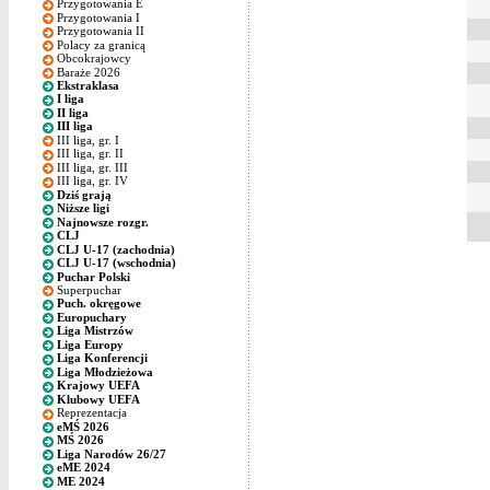
Przygotowania E
Przygotowania I
Przygotowania II
Polacy za granicą
Obcokrajowcy
Baraże 2026
Ekstraklasa
I liga
II liga
III liga
III liga, gr. I
III liga, gr. II
III liga, gr. III
III liga, gr. IV
Dziś grają
Niższe ligi
Najnowsze rozgr.
CLJ
CLJ U-17 (zachodnia)
CLJ U-17 (wschodnia)
Puchar Polski
Superpuchar
Puch. okręgowe
Europuchary
Liga Mistrzów
Liga Europy
Liga Konferencji
Liga Młodzieżowa
Krajowy UEFA
Klubowy UEFA
Reprezentacja
eMŚ 2026
MŚ 2026
Liga Narodów 26/27
eME 2024
ME 2024