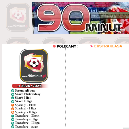
Strona główna
Skarb Ekstraklasy
Skarb I ligi
Skarb II ligi
Sparingi - Ekstr.
Sparingi - I liga
Sparingi - II liga
Transfery - Ekstr.
Transfery - I liga
Transfery - II liga
Transfery - zagr.