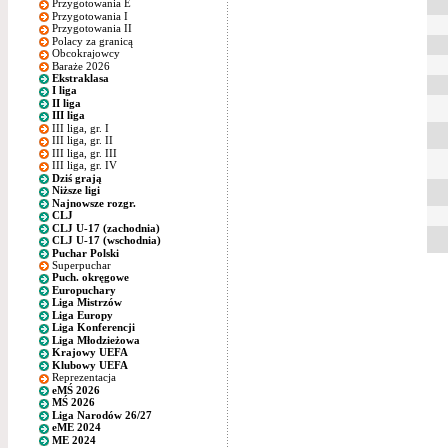
Przygotowania E
Przygotowania I
Przygotowania II
Polacy za granicą
Obcokrajowcy
Baraże 2026
Ekstraklasa
I liga
II liga
III liga
III liga, gr. I
III liga, gr. II
III liga, gr. III
III liga, gr. IV
Dziś grają
Niższe ligi
Najnowsze rozgr.
CLJ
CLJ U-17 (zachodnia)
CLJ U-17 (wschodnia)
Puchar Polski
Superpuchar
Puch. okręgowe
Europuchary
Liga Mistrzów
Liga Europy
Liga Konferencji
Liga Młodzieżowa
Krajowy UEFA
Klubowy UEFA
Reprezentacja
eMŚ 2026
MŚ 2026
Liga Narodów 26/27
eME 2024
ME 2024