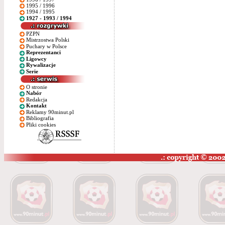
1995 / 1996
1994 / 1995
1927 - 1993 / 1994
PZPN
Mistrzostwa Polski
Puchary w Polsce
Reprezentanci
Ligowcy
Rywalizacje
Serie
O stronie
Nabór
Redakcja
Kontakt
Reklamy 90minut.pl
Bibliografia
Pliki cookies