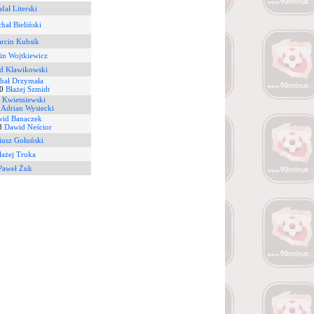
fał Literski
hał Bieliński
rcin Kubsik
in Wojtkiewicz
d Klawikowski
hał Drzymała
0
Błażej Szmidt
r Kwietniewski
8
Adrian Wysiecki
id Banaczek
8
Dawid Neścior
iusz Gołuński
łażej Troka
Paweł Żuk