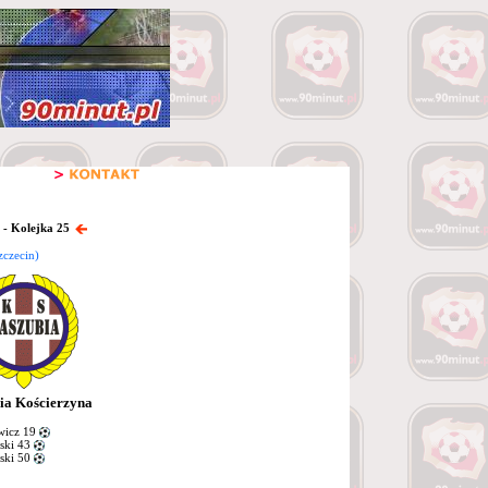
 - Kolejka 25
zczecin)
ia Kościerzyna
wicz 19
ski 43
ski 50