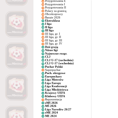
Przygotowania E
Przygotowania I
Przygotowania II
Polacy za granicą
Obcokrajowcy
Baraże 2026
Ekstraklasa
I liga
II liga
III liga
III liga, gr. I
III liga, gr. II
III liga, gr. III
III liga, gr. IV
Dziś grają
Niższe ligi
Najnowsze rozgr.
CLJ
CLJ U-17 (zachodnia)
CLJ U-17 (wschodnia)
Puchar Polski
Superpuchar
Puch. okręgowe
Europuchary
Liga Mistrzów
Liga Europy
Liga Konferencji
Liga Młodzieżowa
Krajowy UEFA
Klubowy UEFA
Reprezentacja
eMŚ 2026
MŚ 2026
Liga Narodów 26/27
eME 2024
ME 2024