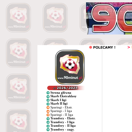
Strona główna
Skarb Ekstraklasy
Skarb I ligi
Skarb II ligi
Sparingi - Ekstr.
Sparingi - I liga
Sparingi - II liga
Transfery - Ekstr.
Transfery - I liga
Transfery - II liga
Transfery - zagr.