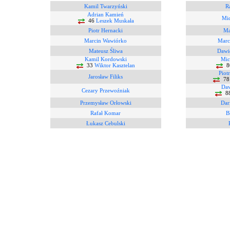
Kamil Twarzyński
Ra
Adrian Kamień
Mic
46
Leszek Muskała
Piotr Hernacki
Ma
Marcin Wawiórko
Marc
Mateusz Śliwa
Dawi
Kamil Kordowski
Mic
33
Wiktor Kasztelan
8
Piot
Jarosław Filiks
7
Daw
Cezary Przewoźniak
8
Przemysław Orłowski
Dar
Rafał Komar
B
Łukasz Cebulski