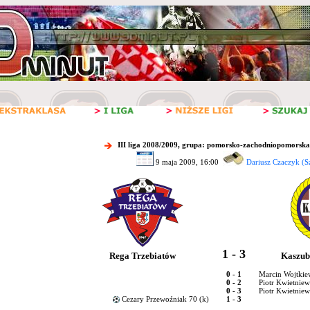
III liga 2008/2009, grupa: pomorsko-zachodniopomorska
9 maja 2009, 16:00
Dariusz Czaczyk (S
1 - 3
Rega Trzebiatów
Kaszub
0 - 1
Marcin Wojtkie
0 - 2
Piotr Kwietniew
0 - 3
Piotr Kwietniew
Cezary Przewoźniak 70 (k)
1 - 3