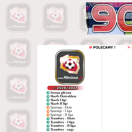
Strona główna
Skarb Ekstraklasy
Skarb I ligi
Skarb II ligi
Sparingi - Ekstr.
Sparingi - I liga
Sparingi - II liga
Transfery - Ekstr.
Transfery - I liga
Transfery - II liga
Transfery - zagr.