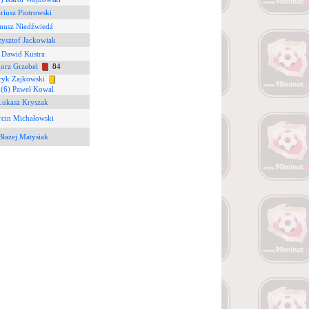
riusz Piotrowski
anusz Niedźwiedź
zysztof Jackowiak
 Dawid Kustra
gorz Grzebel
84
tryk Zajkowski
8
(6) Paweł Kowal
Łukasz Kryszak
rcin Michałowski
Błażej Matysiak