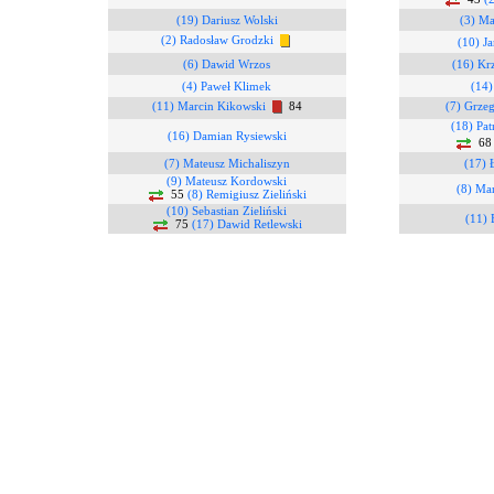
(19) Dariusz Wolski
(3) Ma
(2) Radosław Grodzki
(10) J
(6) Dawid Wrzos
(16) Kr
(4) Paweł Klimek
(14)
(11) Marcin Kikowski
84
(7) Grze
(18) Pa
(16) Damian Rysiewski
6
(7) Mateusz Michaliszyn
(17) 
(9) Mateusz Kordowski
(8) Ma
55
(8) Remigiusz Zieliński
(10) Sebastian Zieliński
(11) 
75
(17) Dawid Retlewski