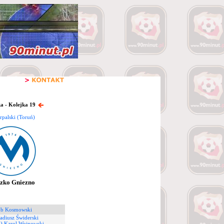
a - Kolejka 19
rpalski (Toruń)
zko Gniezno
ub Kosmowski
adiusz Świderski
2) Karol Wojnowski