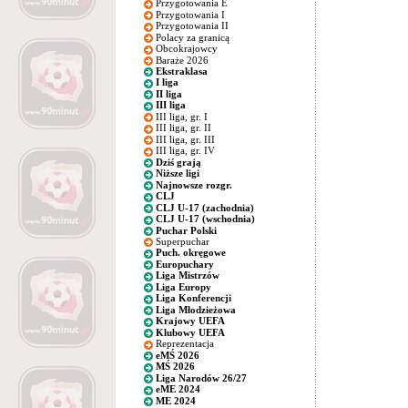
Przygotowania E
Przygotowania I
Przygotowania II
Polacy za granicą
Obcokrajowcy
Baraże 2026
Ekstraklasa
I liga
II liga
III liga
III liga, gr. I
III liga, gr. II
III liga, gr. III
III liga, gr. IV
Dziś grają
Niższe ligi
Najnowsze rozgr.
CLJ
CLJ U-17 (zachodnia)
CLJ U-17 (wschodnia)
Puchar Polski
Superpuchar
Puch. okręgowe
Europuchary
Liga Mistrzów
Liga Europy
Liga Konferencji
Liga Młodzieżowa
Krajowy UEFA
Klubowy UEFA
Reprezentacja
eMŚ 2026
MŚ 2026
Liga Narodów 26/27
eME 2024
ME 2024