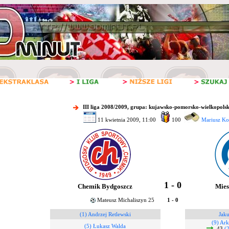
III liga 2008/2009, grupa: kujawsko-pomorsko-wielkopolsk
11 kwietnia 2009, 11:00
100
Mariusz Ko
1 - 0
Chemik Bydgoszcz
Mies
Mateusz Michaliszyn 25
1 - 0
(1) Andrzej Retlewski
Jak
(9) Ark
(5) Łukasz Walda
43
(