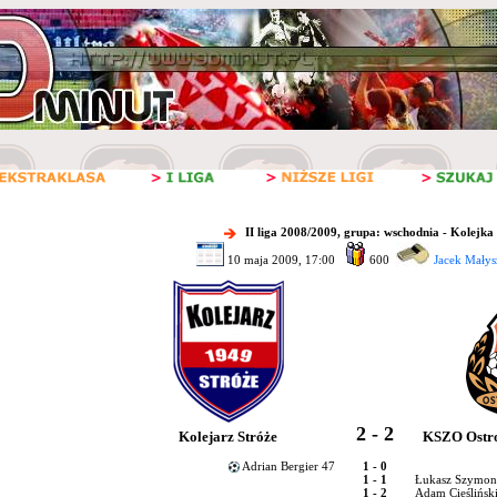
II liga 2008/2009, grupa: wschodnia - Kolejka
10 maja 2009, 17:00
600
Jacek Małys
2 - 2
Kolejarz Stróże
KSZO Ostro
Adrian Bergier 47
1 - 0
1 - 1
Łukasz Szymon
1 - 2
Adam Cieślińsk