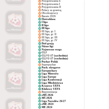
Przygotowania E
Przygotowania I
Przygotowania II
Polacy za granicą
Obcokrajowcy
Baraże 2026
Ekstraklasa
I liga
II liga
III liga
III liga, gr. I
III liga, gr. II
III liga, gr. III
III liga, gr. IV
Dziś grają
Niższe ligi
Najnowsze rozgr.
CLJ
CLJ U-17 (zachodnia)
CLJ U-17 (wschodnia)
Puchar Polski
Superpuchar
Puch. okręgowe
Europuchary
Liga Mistrzów
Liga Europy
Liga Konferencji
Liga Młodzieżowa
Krajowy UEFA
Klubowy UEFA
Reprezentacja
eMŚ 2026
MŚ 2026
Liga Narodów 26/27
eME 2024
ME 2024