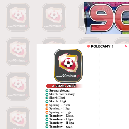
Strona główna
Skarb Ekstraklasy
Skarb I ligi
Skarb II ligi
Sparingi - Ekstr.
Sparingi - I liga
Sparingi - II liga
Transfery - Ekstr.
Transfery - I liga
Transfery - II liga
Transfery - zagr.