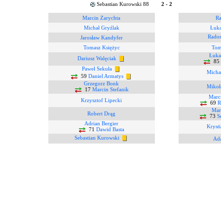
Sebastian Kurowski 88
2 - 2
Marcin Zarychta
Ra
Michał Gryźlak
Łuka
Rados
Jarosław Kandyfer
Tomasz Księżyc
Tom
Łuka
Dariusz Walęciak
85
Paweł Sekuła
Micha
59
Daniel Armatys
Grzegorz Bonk
Mikoł
17
Marcin Stefanik
Marci
Krzysztof Lipecki
69
R
Mar
Robert Drąg
73
S
Adrian Bergier
Kryst
71
Dawid Basta
Sebastian Kurowski
Ada