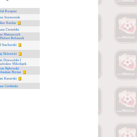
fał Kwapisz
sz Szymoniak
ław Kardas
asz Ciesielski
sz Matuszczyk
Hubert Robaszek
ł Stachurski
aj Skórnicki
n Dziewulski I
adosław Mikołajek
cin Rębowski
ebastian Brytan
ian Kanarski
m Cieśliński