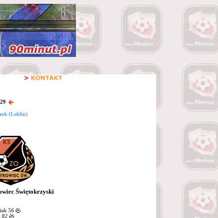
 29
zek (Lublin)
wiec Świętokrzyski
iak 56
i 82