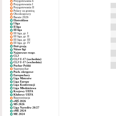
Przygotowania E
Przygotowania I
Przygotowania II
Polacy za granicą
Obcokrajowcy
Baraże 2026
Ekstraklasa
I liga
II liga
III liga
III liga, gr. I
III liga, gr. II
III liga, gr. III
III liga, gr. IV
Dziś grają
Niższe ligi
Najnowsze rozgr.
CLJ
CLJ U-17 (zachodnia)
CLJ U-17 (wschodnia)
Puchar Polski
Superpuchar
Puch. okręgowe
Europuchary
Liga Mistrzów
Liga Europy
Liga Konferencji
Liga Młodzieżowa
Krajowy UEFA
Klubowy UEFA
Reprezentacja
eMŚ 2026
MŚ 2026
Liga Narodów 26/27
eME 2024
ME 2024