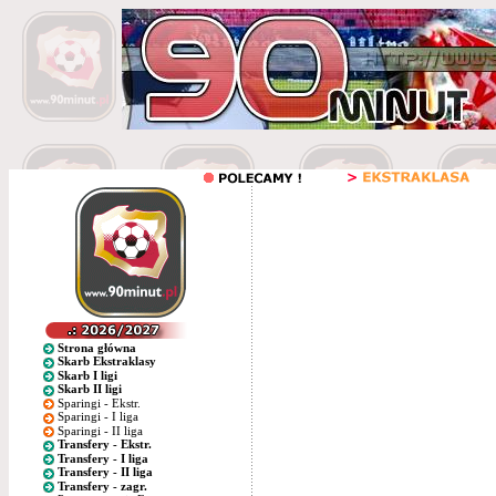
Strona główna
Skarb Ekstraklasy
Skarb I ligi
Skarb II ligi
Sparingi - Ekstr.
Sparingi - I liga
Sparingi - II liga
Transfery - Ekstr.
Transfery - I liga
Transfery - II liga
Transfery - zagr.