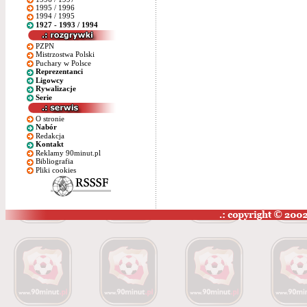
1995 / 1996
1994 / 1995
1927 - 1993 / 1994
PZPN
Mistrzostwa Polski
Puchary w Polsce
Reprezentanci
Ligowcy
Rywalizacje
Serie
O stronie
Nabór
Redakcja
Kontakt
Reklamy 90minut.pl
Bibliografia
Pliki cookies