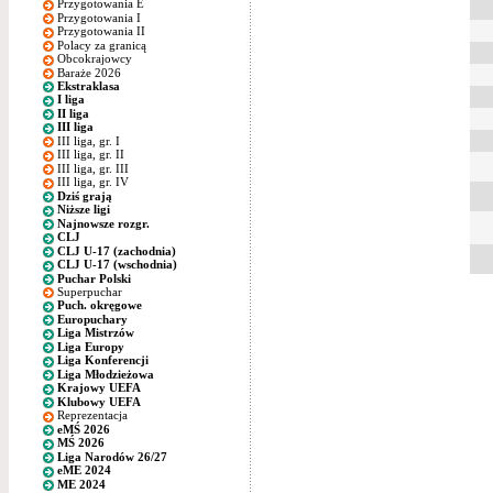
Przygotowania E
Przygotowania I
Przygotowania II
Polacy za granicą
Obcokrajowcy
Baraże 2026
Ekstraklasa
I liga
II liga
III liga
III liga, gr. I
III liga, gr. II
III liga, gr. III
III liga, gr. IV
Dziś grają
Niższe ligi
Najnowsze rozgr.
CLJ
CLJ U-17 (zachodnia)
CLJ U-17 (wschodnia)
Puchar Polski
Superpuchar
Puch. okręgowe
Europuchary
Liga Mistrzów
Liga Europy
Liga Konferencji
Liga Młodzieżowa
Krajowy UEFA
Klubowy UEFA
Reprezentacja
eMŚ 2026
MŚ 2026
Liga Narodów 26/27
eME 2024
ME 2024