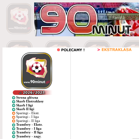
Strona główna
Skarb Ekstraklasy
Skarb I ligi
Skarb II ligi
Sparingi - Ekstr.
Sparingi - I liga
Sparingi - II liga
Transfery - Ekstr.
Transfery - I liga
Transfery - II liga
Transfery - zagr.