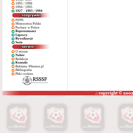
1995 / 1996
1994 / 1995
1927 - 1993 / 1994
PZPN
Mistrzostwa Polski
Puchary w Polsce
Reprezentanci
Ligowcy
Rywalizacje
Serie
O stronie
Nabór
Redakcja
Kontakt
Reklamy 90minut.pl
Bibliografia
Pliki cookies