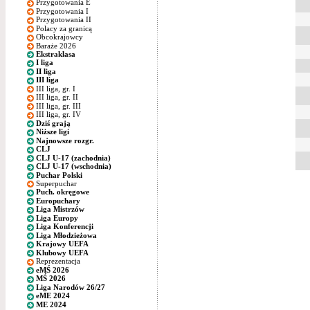
Przygotowania E
Przygotowania I
Przygotowania II
Polacy za granicą
Obcokrajowcy
Baraże 2026
Ekstraklasa
I liga
II liga
III liga
III liga, gr. I
III liga, gr. II
III liga, gr. III
III liga, gr. IV
Dziś grają
Niższe ligi
Najnowsze rozgr.
CLJ
CLJ U-17 (zachodnia)
CLJ U-17 (wschodnia)
Puchar Polski
Superpuchar
Puch. okręgowe
Europuchary
Liga Mistrzów
Liga Europy
Liga Konferencji
Liga Młodzieżowa
Krajowy UEFA
Klubowy UEFA
Reprezentacja
eMŚ 2026
MŚ 2026
Liga Narodów 26/27
eME 2024
ME 2024