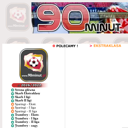
Strona główna
Skarb Ekstraklasy
Skarb I ligi
Skarb II ligi
Sparingi - Ekstr.
Sparingi - I liga
Sparingi - II liga
Transfery - Ekstr.
Transfery - I liga
Transfery - II liga
Transfery - zagr.