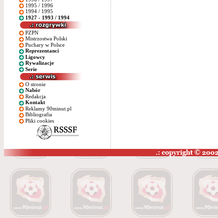
1995 / 1996
1994 / 1995
1927 - 1993 / 1994
PZPN
Mistrzostwa Polski
Puchary w Polsce
Reprezentanci
Ligowcy
Rywalizacje
Serie
O stronie
Nabór
Redakcja
Kontakt
Reklamy 90minut.pl
Bibliografia
Pliki cookies