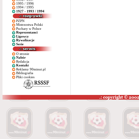
1995 / 1996
1994 / 1995
1927 - 1993 / 1994
PZPN
Mistrzostwa Polski
Puchary w Polsce
Reprezentanci
Ligowcy
Rywalizacje
Serie
O stronie
Nabór
Redakcja
Kontakt
Reklamy 90minut.pl
Bibliografia
Pliki cookies