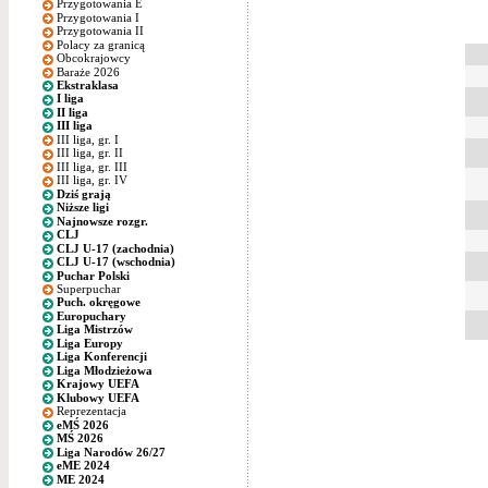
Przygotowania E
Przygotowania I
Przygotowania II
Polacy za granicą
Obcokrajowcy
Baraże 2026
Ekstraklasa
I liga
II liga
III liga
III liga, gr. I
III liga, gr. II
III liga, gr. III
III liga, gr. IV
Dziś grają
Niższe ligi
Najnowsze rozgr.
CLJ
CLJ U-17 (zachodnia)
CLJ U-17 (wschodnia)
Puchar Polski
Superpuchar
Puch. okręgowe
Europuchary
Liga Mistrzów
Liga Europy
Liga Konferencji
Liga Młodzieżowa
Krajowy UEFA
Klubowy UEFA
Reprezentacja
eMŚ 2026
MŚ 2026
Liga Narodów 26/27
eME 2024
ME 2024