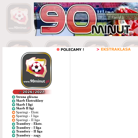
Strona główna
Skarb Ekstraklasy
Skarb I ligi
Skarb II ligi
Sparingi - Ekstr.
Sparingi - I liga
Sparingi - II liga
Transfery - Ekstr.
Transfery - I liga
Transfery - II liga
Transfery - zagr.