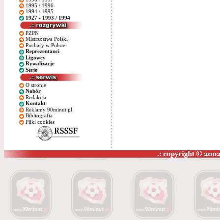
1995 / 1996
1994 / 1995
1927 - 1993 / 1994
PZPN
Mistrzostwa Polski
Puchary w Polsce
Reprezentanci
Ligowcy
Rywalizacje
Serie
O stronie
Nabór
Redakcja
Kontakt
Reklamy 90minut.pl
Bibliografia
Pliki cookies