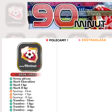
Strona główna
Skarb Ekstraklasy
Skarb I ligi
Skarb II ligi
Sparingi - Ekstr.
Sparingi - I liga
Sparingi - II liga
Transfery - Ekstr.
Transfery - I liga
Transfery - II liga
Transfery - zagr.