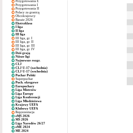
Przygotowania E
Przygotowania I
Przygotowania II
Polacy za granicą
Obcokrajowcy
Baraże 2026
Ekstraklasa
I liga
II liga
III liga
III liga, gr. I
III liga, gr. II
III liga, gr. III
III liga, gr. IV
Dziś grają
Niższe ligi
Najnowsze rozgr.
CLJ
CLJ U-17 (zachodnia)
CLJ U-17 (wschodnia)
Puchar Polski
Superpuchar
Puch. okręgowe
Europuchary
Liga Mistrzów
Liga Europy
Liga Konferencji
Liga Młodzieżowa
Krajowy UEFA
Klubowy UEFA
Reprezentacja
eMŚ 2026
MŚ 2026
Liga Narodów 26/27
eME 2024
ME 2024