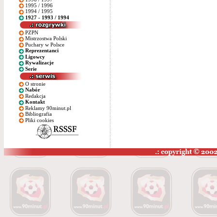
1995 / 1996
1994 / 1995
1927 - 1993 / 1994
PZPN
Mistrzostwa Polski
Puchary w Polsce
Reprezentanci
Ligowcy
Rywalizacje
Serie
O stronie
Nabór
Redakcja
Kontakt
Reklamy 90minut.pl
Bibliografia
Pliki cookies