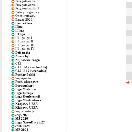
Przygotowania E
Przygotowania I
Przygotowania II
Polacy za granicą
Obcokrajowcy
Baraże 2026
Ekstraklasa
I liga
II liga
III liga
III liga, gr. I
III liga, gr. II
III liga, gr. III
III liga, gr. IV
Dziś grają
Niższe ligi
Najnowsze rozgr.
CLJ
CLJ U-17 (zachodnia)
CLJ U-17 (wschodnia)
Puchar Polski
Superpuchar
Puch. okręgowe
w
Europuchary
Liga Mistrzów
Liga Europy
Liga Konferencji
Liga Młodzieżowa
Krajowy UEFA
Klubowy UEFA
Reprezentacja
eMŚ 2026
MŚ 2026
Liga Narodów 26/27
eME 2024
ME 2024