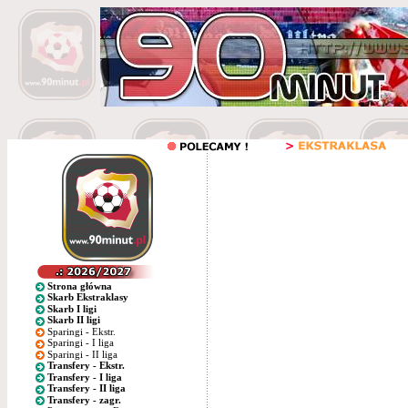
Strona główna
Skarb Ekstraklasy
Skarb I ligi
Skarb II ligi
Sparingi - Ekstr.
Sparingi - I liga
Sparingi - II liga
Transfery - Ekstr.
Transfery - I liga
Transfery - II liga
Transfery - zagr.