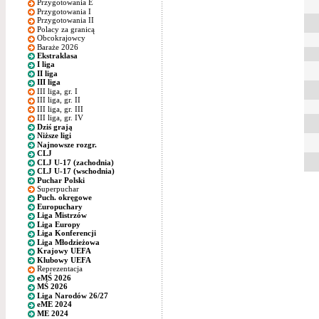
Przygotowania E
Przygotowania I
Przygotowania II
Polacy za granicą
Obcokrajowcy
Baraże 2026
Ekstraklasa
I liga
II liga
III liga
III liga, gr. I
III liga, gr. II
III liga, gr. III
III liga, gr. IV
Dziś grają
Niższe ligi
Najnowsze rozgr.
CLJ
CLJ U-17 (zachodnia)
CLJ U-17 (wschodnia)
Puchar Polski
Superpuchar
Puch. okręgowe
Europuchary
Liga Mistrzów
Liga Europy
Liga Konferencji
Liga Młodzieżowa
Krajowy UEFA
Klubowy UEFA
Reprezentacja
eMŚ 2026
MŚ 2026
Liga Narodów 26/27
eME 2024
ME 2024