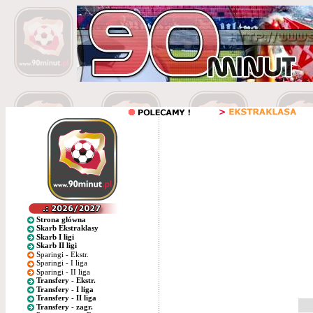
Strona główna
Skarb Ekstraklasy
Skarb I ligi
Skarb II ligi
Sparingi - Ekstr.
Sparingi - I liga
Sparingi - II liga
Transfery - Ekstr.
Transfery - I liga
Transfery - II liga
Transfery - zagr.