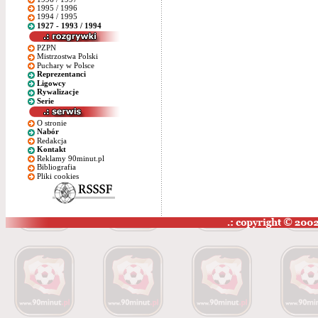
1995 / 1996
1994 / 1995
1927 - 1993 / 1994
PZPN
Mistrzostwa Polski
Puchary w Polsce
Reprezentanci
Ligowcy
Rywalizacje
Serie
O stronie
Nabór
Redakcja
Kontakt
Reklamy 90minut.pl
Bibliografia
Pliki cookies