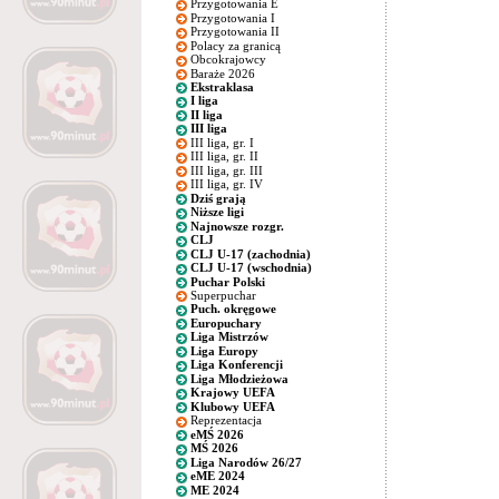
Przygotowania E
Przygotowania I
Przygotowania II
Polacy za granicą
Obcokrajowcy
Baraże 2026
Ekstraklasa
I liga
II liga
III liga
III liga, gr. I
III liga, gr. II
III liga, gr. III
III liga, gr. IV
Dziś grają
Niższe ligi
Najnowsze rozgr.
CLJ
CLJ U-17 (zachodnia)
CLJ U-17 (wschodnia)
Puchar Polski
Superpuchar
Puch. okręgowe
Europuchary
Liga Mistrzów
Liga Europy
Liga Konferencji
Liga Młodzieżowa
Krajowy UEFA
Klubowy UEFA
Reprezentacja
eMŚ 2026
MŚ 2026
Liga Narodów 26/27
eME 2024
ME 2024