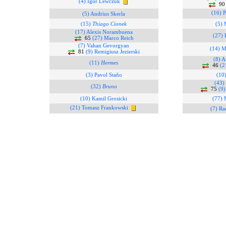
(4) Igor Lewczuk
9
(16) P
(5) Andrius Skerla
(15)
Thiago Cionek
(5) 
(17) Alexis Norambuena
(27) 
65
(27) Marco Reich
(7) Vahan Gevorgyan
(14) M
81
(9) Remigiusz Jezierski
(8) A
(11)
Hermes
46
(2
(3) Pavol Staňo
(10)
(43)
(32)
Bruno
75
(9)
(10) Kamil Grosicki
(77) 
(21) Tomasz Frankowski
(7) Ra