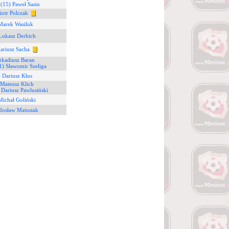
0
(15) Paweł Sasin
iotr Polczak
Marek Wasiluk
Łukasz Derbich
ariusz Sacha
rkadiusz Baran
1) Sławomir Szeliga
 Dariusz Kłus
 Mateusz Klich
 Dariusz Pawlusiński
Michał Goliński
dosław Matusiak