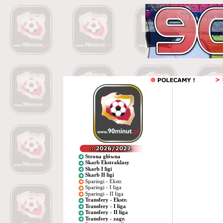
Strona główna
Skarb Ekstraklasy
Skarb I ligi
Skarb II ligi
Sparingi - Ekstr.
Sparingi - I liga
Sparingi - II liga
Transfery - Ekstr.
Transfery - I liga
Transfery - II liga
Transfery - zagr.