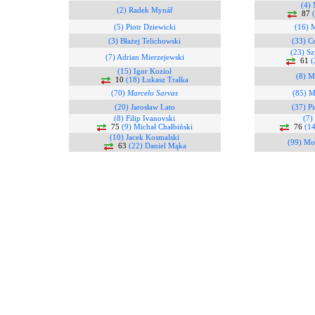
(4) 
(2) Radek Mynář
87
(5) Piotr Dziewicki
(16) 
(3) Błażej Telichowski
(33) C
(23) S
(7) Adrian Mierzejewski
61
(
(15) Igor Kozioł
(8) M
10
(18) Łukasz Trałka
(70)
Marcelo Sarvas
(85) 
(20) Jarosław Lato
(37) Pi
(8) Filip Ivanovski
(7)
75
(9) Michał Chałbiński
76
(14
(10) Jacek Kosmalski
(99) Mo
63
(22) Daniel Mąka