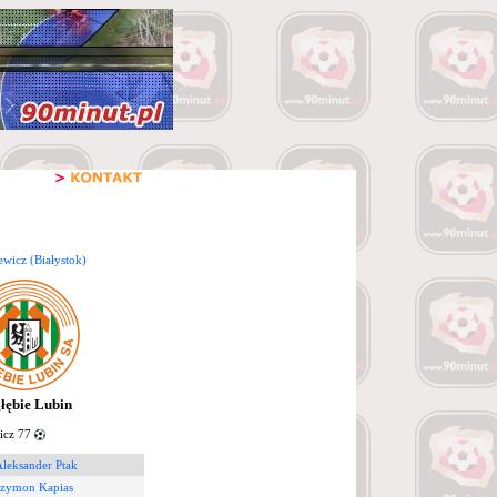
ewicz (Białystok)
łębie Lubin
icz 77
Aleksander Ptak
Szymon Kapias