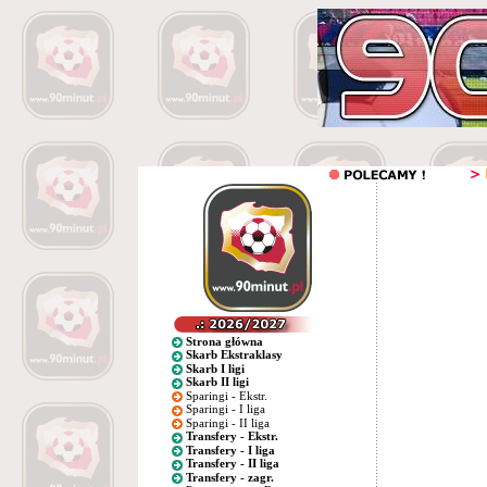
Strona główna
Skarb Ekstraklasy
Skarb I ligi
Skarb II ligi
Sparingi - Ekstr.
Sparingi - I liga
Sparingi - II liga
Transfery - Ekstr.
Transfery - I liga
Transfery - II liga
Transfery - zagr.