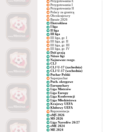
Przygotowania E
Przygotowania I
Przygotowania II
Polacy za granicą
Obcokrajowcy
Baraże 2026
Ekstraklasa
I liga
II liga
III liga
III liga, gr. I
III liga, gr. II
III liga, gr. III
III liga, gr. IV
Dziś grają
Niższe ligi
Najnowsze rozgr.
CLJ
CLJ U-17 (zachodnia)
CLJ U-17 (wschodnia)
Puchar Polski
Superpuchar
Puch. okręgowe
Europuchary
Liga Mistrzów
Liga Europy
Liga Konferencji
Liga Młodzieżowa
Krajowy UEFA
Klubowy UEFA
Reprezentacja
eMŚ 2026
MŚ 2026
Liga Narodów 26/27
eME 2024
ME 2024