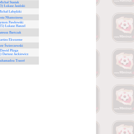
Michał Stasiak
(3) Łukasz Jasiński
Michał Łabędzki
osta Nhamoinesu
zymon Pawłowski
25) Łukasz Hanzel
ateusz Bartczak
Martins Ekwueme
otr Świerczewski
 Dawid Plizga
) Dariusz Jackiewicz
uhamadou Traoré