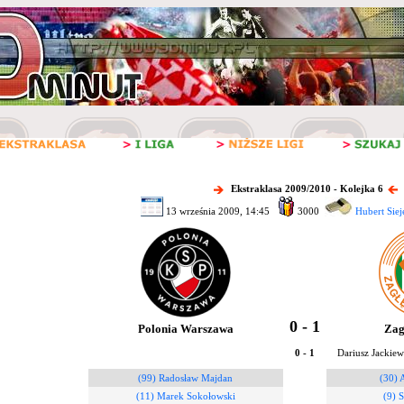
Ekstraklasa 2009/2010 - Kolejka 6
13 września 2009, 14:45
3000
Hubert Siej
0 - 1
Polonia Warszawa
Zag
0 - 1
Dariusz Jackiew
(99) Radosław Majdan
(30) 
(11) Marek Sokołowski
(9) 