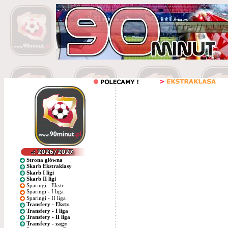
Strona główna
Skarb Ekstraklasy
Skarb I ligi
Skarb II ligi
Sparingi - Ekstr.
Sparingi - I liga
Sparingi - II liga
Transfery - Ekstr.
Transfery - I liga
Transfery - II liga
Transfery - zagr.