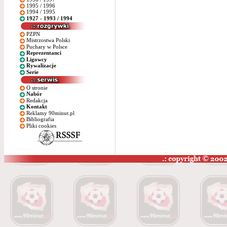
1995 / 1996
1994 / 1995
1927 - 1993 / 1994
PZPN
Mistrzostwa Polski
Puchary w Polsce
Reprezentanci
Ligowcy
Rywalizacje
Serie
O stronie
Nabór
Redakcja
Kontakt
Reklamy 90minut.pl
Bibliografia
Pliki cookies