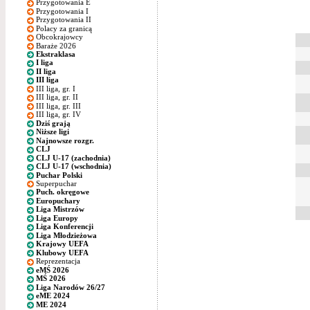
Przygotowania E
Przygotowania I
Przygotowania II
Polacy za granicą
Obcokrajowcy
Baraże 2026
Ekstraklasa
I liga
II liga
III liga
III liga, gr. I
III liga, gr. II
III liga, gr. III
III liga, gr. IV
Dziś grają
Niższe ligi
Najnowsze rozgr.
CLJ
CLJ U-17 (zachodnia)
CLJ U-17 (wschodnia)
Puchar Polski
Superpuchar
Puch. okręgowe
Europuchary
Liga Mistrzów
Liga Europy
Liga Konferencji
Liga Młodzieżowa
Krajowy UEFA
Klubowy UEFA
Reprezentacja
eMŚ 2026
MŚ 2026
Liga Narodów 26/27
eME 2024
ME 2024