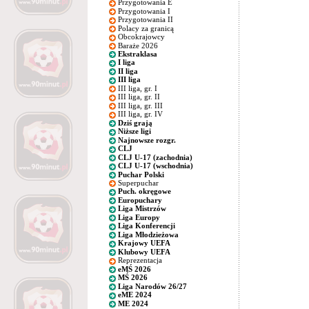
Przygotowania E
Przygotowania I
Przygotowania II
Polacy za granicą
Obcokrajowcy
Baraże 2026
Ekstraklasa
I liga
II liga
III liga
III liga, gr. I
III liga, gr. II
III liga, gr. III
III liga, gr. IV
Dziś grają
Niższe ligi
Najnowsze rozgr.
CLJ
CLJ U-17 (zachodnia)
CLJ U-17 (wschodnia)
Puchar Polski
Superpuchar
Puch. okręgowe
Europuchary
Liga Mistrzów
Liga Europy
Liga Konferencji
Liga Młodzieżowa
Krajowy UEFA
Klubowy UEFA
Reprezentacja
eMŚ 2026
MŚ 2026
Liga Narodów 26/27
eME 2024
ME 2024