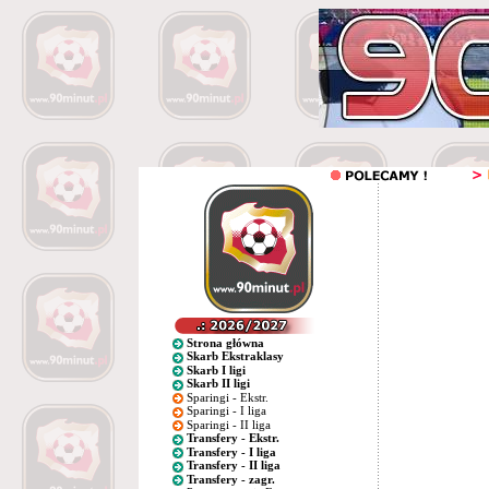
Strona główna
Skarb Ekstraklasy
Skarb I ligi
Skarb II ligi
Sparingi - Ekstr.
Sparingi - I liga
Sparingi - II liga
Transfery - Ekstr.
Transfery - I liga
Transfery - II liga
Transfery - zagr.