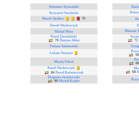
Sebastian Szymański
Dariu
Huber
Krzysztof Smoliński
Marek Opałacz
70
Pi
Dawid Wacławczyk
D
Mateusz Ś
Michał Mróz
Paweł Żmudziński
Szymo
76
Damian Ałdaś
72
Tomasz Salamoński
Grzeg
Krzys
Łukasz Sierpina
5
Pio
Maciej Soboń
6
Kamil Wacławczyk
Mac
68
K
84
Paweł Kaźmierczak
Zbigniew Grzybowski
Krzys
90
Michał Kojder