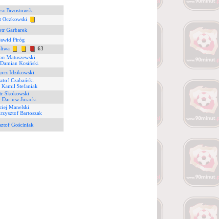
sz Brzostowski
t Oczkowski
otr Garbarek
awid Piróg
liwa
63
n Matuszewski
Damian Kosiński
orz Idzikowski
ztof Czabański
8
Kamil Stefaniak
tr Skokowski
0
Dariusz Juracki
iej Manelski
rzysztof Bartoszak
ztof Gościniak