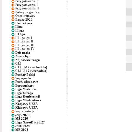
Przygotowania E
Przygotowania I
Przygotowania II
Polacy za granicą
Obcokrajowcy
Baraże 2026
Ekstraklasa
I liga
II liga
III liga
III liga, gr. I
III liga, gr. II
III liga, gr. III
III liga, gr. IV
Dziś grają
Niższe ligi
Najnowsze rozgr.
CLJ
CLJ U-17 (zachodnia)
CLJ U-17 (wschodnia)
Puchar Polski
Superpuchar
Puch. okręgowe
Europuchary
Liga Mistrzów
Liga Europy
Liga Konferencji
Liga Młodzieżowa
Krajowy UEFA
Klubowy UEFA
Reprezentacja
eMŚ 2026
MŚ 2026
Liga Narodów 26/27
eME 2024
ME 2024