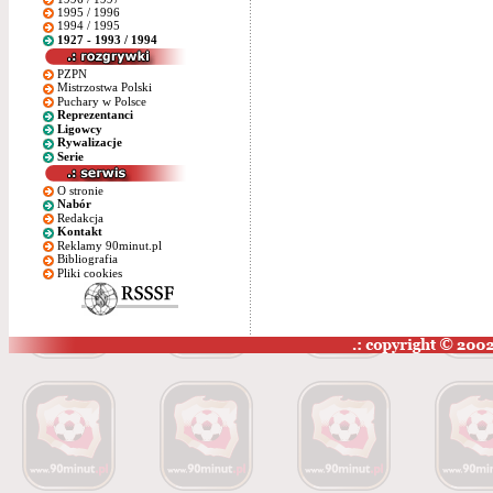
1995 / 1996
1994 / 1995
1927 - 1993 / 1994
PZPN
Mistrzostwa Polski
Puchary w Polsce
Reprezentanci
Ligowcy
Rywalizacje
Serie
O stronie
Nabór
Redakcja
Kontakt
Reklamy 90minut.pl
Bibliografia
Pliki cookies