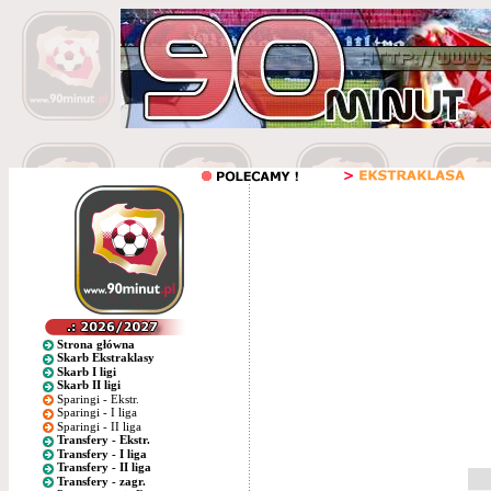
Strona główna
Skarb Ekstraklasy
Skarb I ligi
Skarb II ligi
Sparingi - Ekstr.
Sparingi - I liga
Sparingi - II liga
Transfery - Ekstr.
Transfery - I liga
Transfery - II liga
Transfery - zagr.