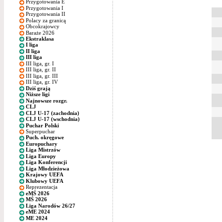
Przygotowania E
Przygotowania I
Przygotowania II
Polacy za granicą
Obcokrajowcy
Baraże 2026
Ekstraklasa
I liga
II liga
III liga
III liga, gr. I
III liga, gr. II
III liga, gr. III
III liga, gr. IV
Dziś grają
Niższe ligi
Najnowsze rozgr.
CLJ
CLJ U-17 (zachodnia)
CLJ U-17 (wschodnia)
Puchar Polski
Superpuchar
Puch. okręgowe
Europuchary
Liga Mistrzów
Liga Europy
Liga Konferencji
Liga Młodzieżowa
Krajowy UEFA
Klubowy UEFA
Reprezentacja
eMŚ 2026
MŚ 2026
Liga Narodów 26/27
eME 2024
ME 2024