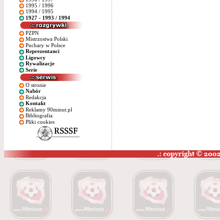
1995 / 1996
1994 / 1995
1927 - 1993 / 1994
PZPN
Mistrzostwa Polski
Puchary w Polsce
Reprezentanci
Ligowcy
Rywalizacje
Serie
O stronie
Nabór
Redakcja
Kontakt
Reklamy 90minut.pl
Bibliografia
Pliki cookies