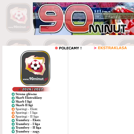
Strona główna
Skarb Ekstraklasy
Skarb I ligi
Skarb II ligi
Sparingi - Ekstr.
Sparingi - I liga
Sparingi - II liga
Transfery - Ekstr.
Transfery - I liga
Transfery - II liga
Transfery - zagr.