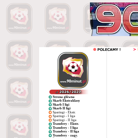
Strona główna
Skarb Ekstraklasy
Skarb I ligi
Skarb II ligi
Sparingi - Ekstr.
Sparingi - I liga
Sparingi - II liga
Transfery - Ekstr.
Transfery - I liga
Transfery - II liga
Transfery - zagr.