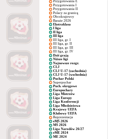
Przygotowania E
Przygotowania I
Przygotowania II
Polacy za granicą
Obcokrajowcy
Baraże 2026
Ekstraklasa
I liga
II liga
III liga
III liga, gr. I
III liga, gr. II
III liga, gr. III
III liga, gr. IV
Dziś grają
Niższe ligi
Najnowsze rozgr.
CLJ
CLJ U-17 (zachodnia)
CLJ U-17 (wschodnia)
Puchar Polski
Superpuchar
Puch. okręgowe
Europuchary
Liga Mistrzów
Liga Europy
Liga Konferencji
Liga Młodzieżowa
Krajowy UEFA
Klubowy UEFA
Reprezentacja
eMŚ 2026
MŚ 2026
Liga Narodów 26/27
eME 2024
ME 2024