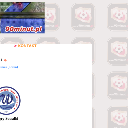
 1
asmus (Toruń)
ry Suwałki