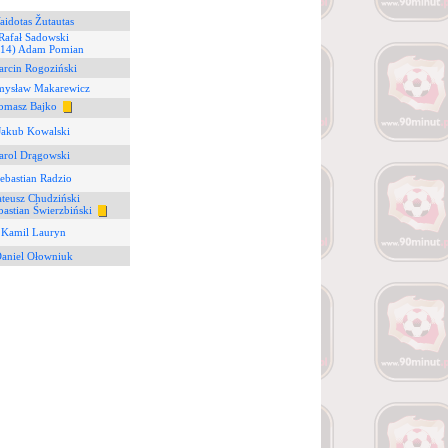
aidotas Žutautas
Rafał Sadowski
(14) Adam Pomian
arcin Rogoziński
emysław Makarewicz
omasz Bajko
Jakub Kowalski
arol Drągowski
ebastian Radzio
teusz Chudziński
bastian Świerzbiński
 Kamil Lauryn
Daniel Ołowniuk