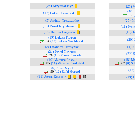
(23) Krzysztof Hyz
(21) V
(10) 
(17) Łukasz Laskowski
77
(5) Andrzej Treszczotko
(25) M
(15) Paweł Jurgielewicz
(11) Prz
(13) Dariusz Łożyński
(16) T
(19) Łukasz Pietroń
(20) 
64
(22) Łukasz Wróblewski
(20) Honorat Terczyński
(4) K
(21) Paweł Nowacki
(22) S
76
(18) Marek Zawada
(10) Mateusz Roszak
(18) Ma
85
(16) Wojciech Wolański
67
(9) Se
(9) Karol Styś I
(17)
90
(12) Rafał Gorgol
(11) Anton Kołosow
85
(19) 