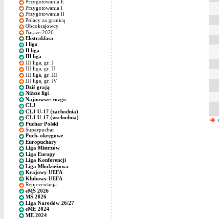
Przygotowania E
Przygotowania I
Przygotowania II
Polacy za granicą
Obcokrajowcy
Baraże 2026
Ekstraklasa
I liga
II liga
III liga
III liga, gr. I
III liga, gr. II
III liga, gr. III
III liga, gr. IV
Dziś grają
Niższe ligi
Najnowsze rozgr.
CLJ
CLJ U-17 (zachodnia)
CLJ U-17 (wschodnia)
p
Puchar Polski
Superpuchar
Puch. okręgowe
Europuchary
Liga Mistrzów
Liga Europy
Liga Konferencji
Liga Młodzieżowa
Krajowy UEFA
Klubowy UEFA
Reprezentacja
eMŚ 2026
MŚ 2026
Liga Narodów 26/27
eME 2024
ME 2024