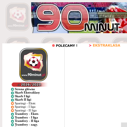
Strona główna
Skarb Ekstraklasy
Skarb I ligi
Skarb II ligi
Sparingi - Ekstr.
Sparingi - I liga
Sparingi - II liga
Transfery - Ekstr.
Transfery - I liga
Transfery - II liga
Transfery - zagr.