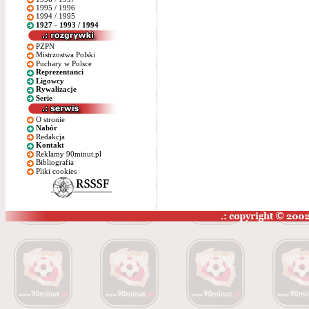
1995 / 1996
1994 / 1995
1927 - 1993 / 1994
PZPN
Mistrzostwa Polski
Puchary w Polsce
Reprezentanci
Ligowcy
Rywalizacje
Serie
O stronie
Nabór
Redakcja
Kontakt
Reklamy 90minut.pl
Bibliografia
Pliki cookies