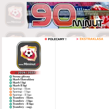
Strona główna
Skarb Ekstraklasy
Skarb I ligi
Skarb II ligi
Sparingi - Ekstr.
Sparingi - I liga
Sparingi - II liga
Transfery - Ekstr.
Transfery - I liga
Transfery - II liga
Transfery - zagr.