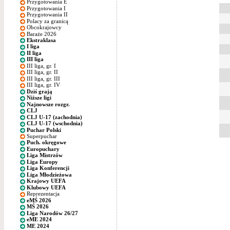
Przygotowania E
Przygotowania I
Przygotowania II
Polacy za granicą
Obcokrajowcy
Baraże 2026
Ekstraklasa
I liga
II liga
III liga
III liga, gr. I
III liga, gr. II
III liga, gr. III
III liga, gr. IV
Dziś grają
Niższe ligi
Najnowsze rozgr.
CLJ
CLJ U-17 (zachodnia)
CLJ U-17 (wschodnia)
Puchar Polski
Superpuchar
Puch. okręgowe
Europuchary
Liga Mistrzów
Liga Europy
Liga Konferencji
Liga Młodzieżowa
Krajowy UEFA
Klubowy UEFA
Reprezentacja
eMŚ 2026
MŚ 2026
Liga Narodów 26/27
eME 2024
ME 2024