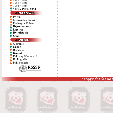
1995 / 1996
1994 / 1995
1927 - 1993 / 1994
PZPN
Mistrzostwa Polski
Puchary w Polsce
Reprezentanci
Ligowcy
Rywalizacje
Serie
O stronie
Nabór
Redakcja
Kontakt
Reklamy 90minut.pl
Bibliografia
Pliki cookies