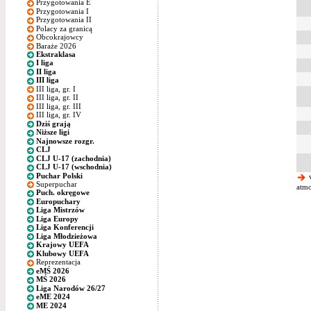
Przygotowania E
Przygotowania I
Przygotowania II
Polacy za granicą
Obcokrajowcy
Baraże 2026
Ekstraklasa
I liga
II liga
III liga
III liga, gr. I
III liga, gr. II
III liga, gr. III
III liga, gr. IV
Dziś grają
Niższe ligi
Najnowsze rozgr.
CLJ
CLJ U-17 (zachodnia)
CLJ U-17 (wschodnia)
Puchar Polski
w
Superpuchar
atmo
Puch. okręgowe
Europuchary
Liga Mistrzów
Liga Europy
Liga Konferencji
Liga Młodzieżowa
Krajowy UEFA
Klubowy UEFA
Reprezentacja
eMŚ 2026
MŚ 2026
Liga Narodów 26/27
eME 2024
ME 2024