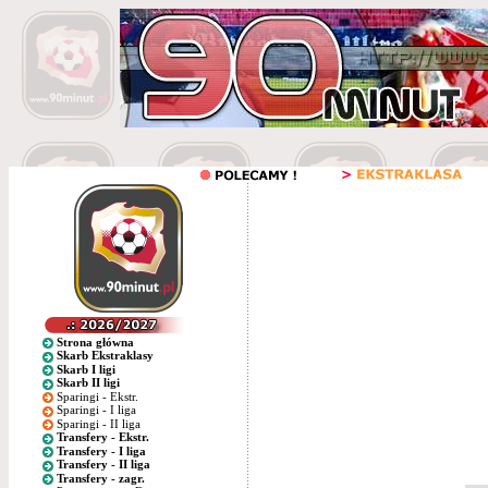
Strona główna
Skarb Ekstraklasy
Skarb I ligi
Skarb II ligi
Sparingi - Ekstr.
Sparingi - I liga
Sparingi - II liga
Transfery - Ekstr.
Transfery - I liga
Transfery - II liga
Transfery - zagr.