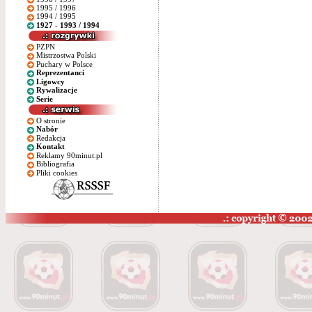
1995 / 1996
1994 / 1995
1927 - 1993 / 1994
PZPN
Mistrzostwa Polski
Puchary w Polsce
Reprezentanci
Ligowcy
Rywalizacje
Serie
O stronie
Nabór
Redakcja
Kontakt
Reklamy 90minut.pl
Bibliografia
Pliki cookies