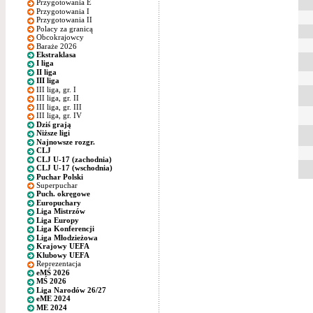
Przygotowania E
Przygotowania I
Przygotowania II
Polacy za granicą
Obcokrajowcy
Baraże 2026
Ekstraklasa
I liga
II liga
III liga
III liga, gr. I
III liga, gr. II
III liga, gr. III
III liga, gr. IV
Dziś grają
Niższe ligi
Najnowsze rozgr.
CLJ
CLJ U-17 (zachodnia)
CLJ U-17 (wschodnia)
Puchar Polski
Superpuchar
Puch. okręgowe
Europuchary
Liga Mistrzów
Liga Europy
Liga Konferencji
Liga Młodzieżowa
Krajowy UEFA
Klubowy UEFA
Reprezentacja
eMŚ 2026
MŚ 2026
Liga Narodów 26/27
eME 2024
ME 2024