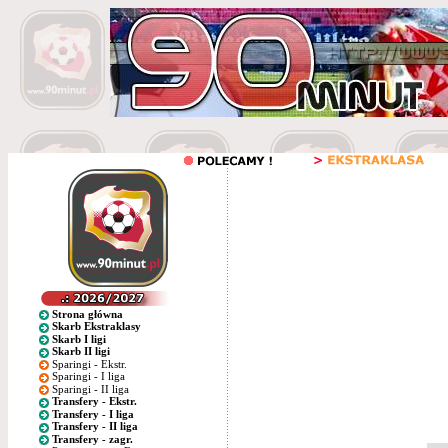
Strona główna
Skarb Ekstraklasy
Skarb I ligi
Skarb II ligi
Sparingi - Ekstr.
Sparingi - I liga
Sparingi - II liga
Transfery - Ekstr.
Transfery - I liga
Transfery - II liga
Transfery - zagr.