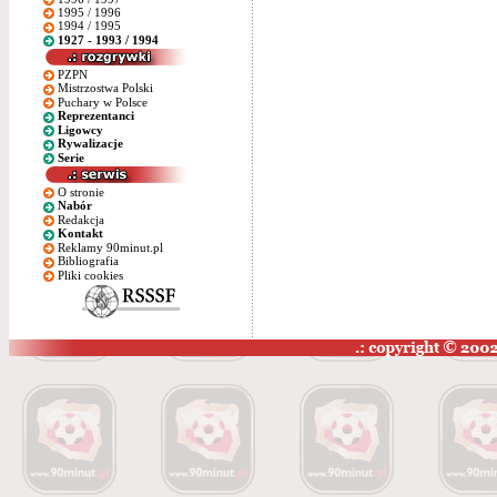
1995 / 1996
1994 / 1995
1927 - 1993 / 1994
PZPN
Mistrzostwa Polski
Puchary w Polsce
Reprezentanci
Ligowcy
Rywalizacje
Serie
O stronie
Nabór
Redakcja
Kontakt
Reklamy 90minut.pl
Bibliografia
Pliki cookies